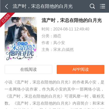
流产时，宋总在陪他的白月光
已完结
流产时，宋总在陪他的白月光
时间：2024-08-11 12:49:40
分类：
婚恋
作者：凤小安
主角：宋末,白嫣然
在线阅读
APP阅读
小说《流产时，宋总在陪他的白月光》的作者凤小安，是
一名网络小说作家，作为凤小安的其中一部网络小说，
《流产时，宋总在陪他的白月光》可谓风靡一时，吸粉无
数。《流产时，宋总在陪他的白月光》内容简介：和宋末