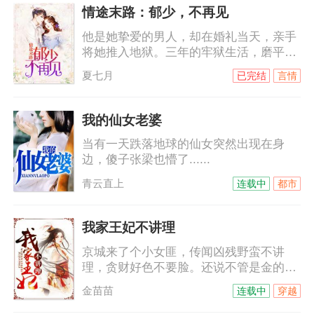
情途末路：郁少，不再见
他是她挚爱的男人，却在婚礼当天，亲手
将她推入地狱。三年的牢狱生活，磨平了
她所有的棱角。“恨，就去报仇。”三年
夏七月
已完结
言情
后，她浴血归来。她说：郁时年，孩子不
是你的。她说：郁时年，我不爱你了，再
也不。后来，郁时年看着空空的墓碑，才
我的仙女老婆
知道，从一开始，他就爱错了人，也恨错
当有一天跌落地球的仙女突然出现在身
了人。
边，傻子张梁也懵了......
青云直上
连载中
都市
我家王妃不讲理
京城来了个小女匪，传闻凶残野蛮不讲
理，贪财好色不要脸。还说不管是金的银
的，死的活的，只要是她看上的，就没有
金苗苗
连载中
穿越
她抢不到的。凶蛮行径令人发指，整个京
城人心惶惶。好不容易盼来个要替天行道