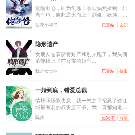
受制于人。端木思笑了笑，“你以为你今天
觉醒剑心，即为剑修！慕阳偶然捡到一只
从这里出去，还能冰清玉洁了？”比起所谓
老乌龟，自此逆天而上！剑修、妖族、天
的世子妃，她显然对太子妃更感兴趣。斗
邪，三族之力汇于一身，倾剑斩轮回，成
继母，斗继妹，斗表妹，斗堂妹！端木思
拈花小和尚
已完结
玄幻
就至尊剑主！
的工作范围很简单。坑亲爹，坑祖父
隐形遗产
女朋友卷着所有财产和别人跑了，我失魂
落魄撞上了前女友的婚车...
我是女土匪
已完结
都市
一婚到底，错爱总裁
情场职场双失意，我一怒之下招惹了这江
城最有名的权贵厉三爷。我一直都知道，
厉珩其人，薄情寡义。我使出浑身解数，
阮佳
已完结
言情
无所不用其极，奈何厉珩段数太高，玩我
就跟猫捉老鼠似得。当我还在纠结他是否
爱我时，他却教会我心慈手软绝对成不了