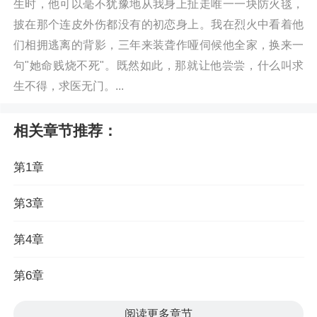
生时，他可以毫不犹豫地从我身上扯走唯一一块防火毯，
披在那个连皮外伤都没有的初恋身上。我在烈火中看着他
们相拥逃离的背影，三年来装聋作哑伺候他全家，换来一
句"她命贱烧不死"。既然如此，那就让他尝尝，什么叫求
生不得，求医无门。...
相关章节推荐：
第1章
第3章
第4章
第6章
阅读更多章节