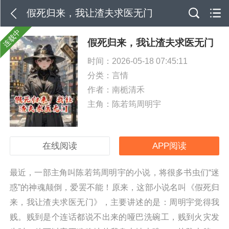
假死归来，我让渣夫求医无门
连载中
假死归来，我让渣夫求医无门
时间：2026-05-18 07:45:11
分类：
言情
作者：南栀清禾
主角：陈若筠周明宇
在线阅读
APP阅读
最近，一部主角叫陈若筠周明宇的小说，将很多书虫们“迷
惑”的神魂颠倒，爱罢不能！原来，这部小说名叫《假死归
来，我让渣夫求医无门》，主要讲述的是：周明宇觉得我
贱。贱到是个连话都说不出来的哑巴洗碗工，贱到火灾发