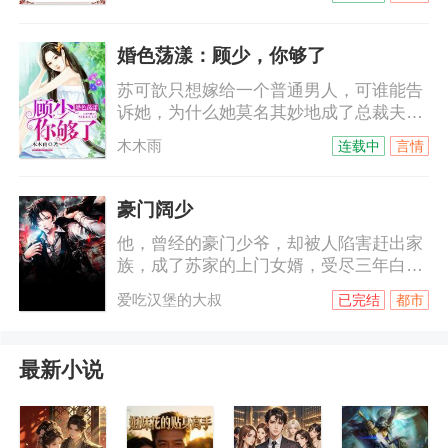
她抢不到的。凶蛮行径令人发指，整个京
城人心惶惶。好不容易盼来个要替天行道
的，谁想到刚出场就被鬼面阎罗长青王一
婚色荡漾：顾少，你够了
脚给踹飞了。“敢动本王的小欢欢，本王灭
苏可歆只想嫁给一个普通男人，可谁能告
他九族！！！本王还等着她来劫色呢！”
诉她，为什么她莫名其妙地成了总裁夫
人？他许她一世，宠她入骨，待她如宝。
木木雨
连载中
言情
她以为，这或许就是幸福了吧，可他突然
将一沓纸丢在她面前——“苏可歆，我们离
婚吧。”她终于明白，什么叫做从云端跌
豪门阔少
落，粉身碎骨。五年后，她归来，与他重
他，曾经的豪门少爷，却被人陷害赶出家
逢，身边却是多了只萌萌哒小包子。小包
族，成了苏家的上门女婿，受尽三年白
子看着眼前的男人，眨巴眨巴眼睛。“妈
眼。但，只要她愿意，我给她整个世界又
咪，这个叔叔长得跟我好像，难道他也是
爱吃汉堡的大叔
已完结
都市
如何！
妈咪生的么？”
最新小说