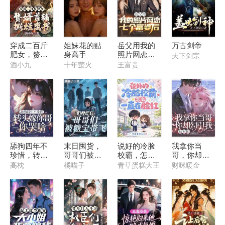
穿成二百斤
姐妹花的贴
岳父用我的
万古剑帝
肥女，赘婿
身高手
照片网恋七
天下剑宗
首辅撕烂离
个富婆后
酒小九
十年萤火
王富贵
书
舔狗四年不
末日囤货，
说好的冷脸
我拿你当
珍惜，转头
哥哥们被糖
校霸，怎么
哥，你却勾
嫁你哥你哭
宝带飞
一直在脸红
引我，这对
高枕
橘喵子
青草蛋糕大王
财咪暖金
啥？
吗