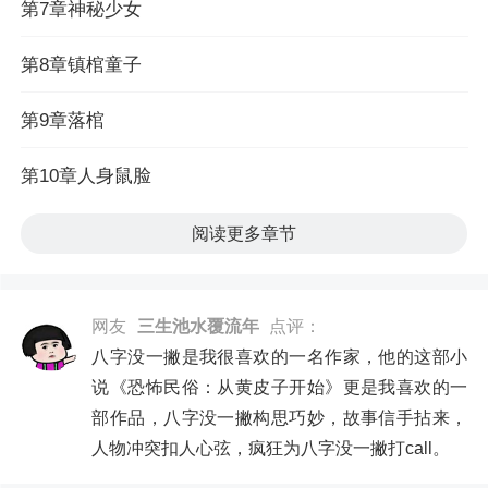
第7章神秘少女
第8章镇棺童子
第9章落棺
第10章人身鼠脸
阅读更多章节
网友
三生池水覆流年
点评：
八字没一撇是我很喜欢的一名作家，他的这部小
说《恐怖民俗：从黄皮子开始》更是我喜欢的一
部作品，八字没一撇构思巧妙，故事信手拈来，
人物冲突扣人心弦，疯狂为八字没一撇打call。