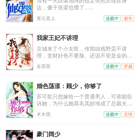
当有一天跌落地球的仙女突然出现在身
了人。
边，傻子张梁也懵了......
青云直上
连载中
都市
我家王妃不讲理
京城来了个小女匪，传闻凶残野蛮不讲
理，贪财好色不要脸。还说不管是金的银
的，死的活的，只要是她看上的，就没有
金苗苗
连载中
穿越
她抢不到的。凶蛮行径令人发指，整个京
城人心惶惶。好不容易盼来个要替天行道
的，谁想到刚出场就被鬼面阎罗长青王一
婚色荡漾：顾少，你够了
脚给踹飞了。“敢动本王的小欢欢，本王灭
苏可歆只想嫁给一个普通男人，可谁能告
他九族！！！本王还等着她来劫色呢！”
诉她，为什么她莫名其妙地成了总裁夫
人？他许她一世，宠她入骨，待她如宝。
木木雨
连载中
言情
她以为，这或许就是幸福了吧，可他突然
将一沓纸丢在她面前——“苏可歆，我们离
婚吧。”她终于明白，什么叫做从云端跌
豪门阔少
落，粉身碎骨。五年后，她归来，与他重