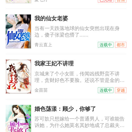
后，她浴血归来。她说：郁时年，孩子不
是你的。她说：郁时年，我不爱你了，再
也不。后来，郁时年看着空空的墓碑，才
我的仙女老婆
知道，从一开始，他就爱错了人，也恨错
当有一天跌落地球的仙女突然出现在身
了人。
边，傻子张梁也懵了......
青云直上
连载中
都市
我家王妃不讲理
京城来了个小女匪，传闻凶残野蛮不讲
理，贪财好色不要脸。还说不管是金的银
的，死的活的，只要是她看上的，就没有
金苗苗
连载中
穿越
她抢不到的。凶蛮行径令人发指，整个京
城人心惶惶。好不容易盼来个要替天行道
的，谁想到刚出场就被鬼面阎罗长青王一
婚色荡漾：顾少，你够了
脚给踹飞了。“敢动本王的小欢欢，本王灭
苏可歆只想嫁给一个普通男人，可谁能告
他九族！！！本王还等着她来劫色呢！”
诉她，为什么她莫名其妙地成了总裁夫
人？他许她一世，宠她入骨，待她如宝。