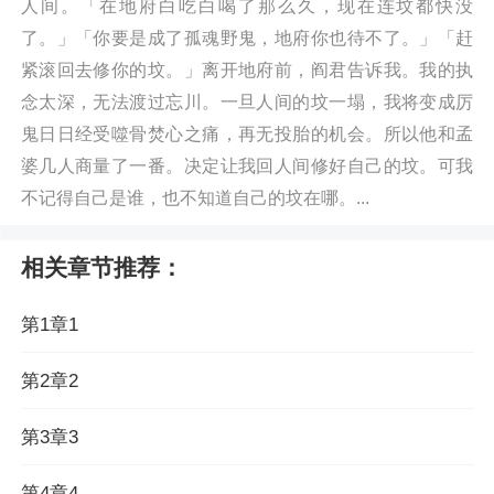
人间。「在地府白吃白喝了那么久，现在连坟都快没
了。」「你要是成了孤魂野鬼，地府你也待不了。」「赶
紧滚回去修你的坟。」离开地府前，阎君告诉我。我的执
念太深，无法渡过忘川。一旦人间的坟一塌，我将变成厉
鬼日日经受噬骨焚心之痛，再无投胎的机会。所以他和孟
婆几人商量了一番。决定让我回人间修好自己的坟。可我
不记得自己是谁，也不知道自己的坟在哪。...
相关章节推荐：
第1章1
第2章2
第3章3
第4章4