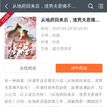
从地府回来后，渣男夫君痛不欲生
已完结
从地府回来后，渣男夫君痛不欲生
时间：2025-03-18 05:16:30
分类：
短篇
作者：扶枝
主角：虞念周淮安
在线阅读
APP阅读
有一种执着，叫通宵达旦看完小说《从地府回来后，渣男
夫君痛不欲生》，作者扶枝奇思妙想，故事波澜起伏，扣
人心弦，让人读完为快！《从地府回来后，渣男夫君痛不
欲生》介绍：在地府游荡的第三年，我被阎君一脚踹回了