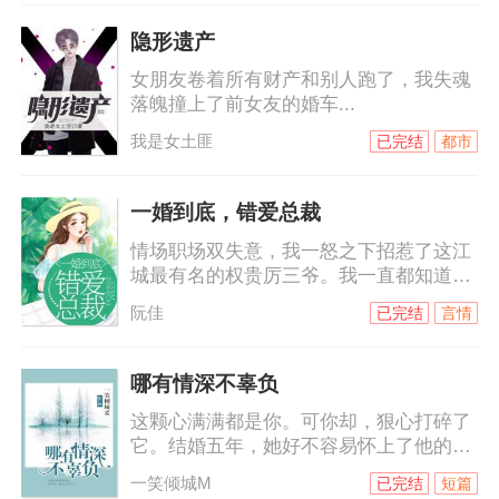
隐形遗产
女朋友卷着所有财产和别人跑了，我失魂
落魄撞上了前女友的婚车...
我是女土匪
已完结
都市
一婚到底，错爱总裁
情场职场双失意，我一怒之下招惹了这江
城最有名的权贵厉三爷。我一直都知道，
厉珩其人，薄情寡义。我使出浑身解数，
阮佳
已完结
言情
无所不用其极，奈何厉珩段数太高，玩我
就跟猫捉老鼠似得。当我还在纠结他是否
爱我时，他却教会我心慈手软绝对成不了
哪有情深不辜负
大事，只有手握利刃，在敌人还未进攻时
这颗心满满都是你。可你却，狠心打碎了
便快速出击，才能制胜。“裴欢，玩把刺激
它。结婚五年，她好不容易怀上了他的孩
的怎么样？”那天，他将我抵制墙角，手指
子，原以为他们会一直生活下去。可他却
点着我心口的位置，邪肆而乖张。而这一
一笑倾城M
已完结
短篇
把小三领回了家……
把，直接推我入地狱！