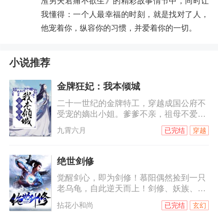
渣男夫君痛不欲生》的精彩故事情节中，同时让
我懂得：一个人最幸福的时刻，就是找对了人，
他宠着你，纵容你的习惯，并爱着你的一切。
小说推荐
金牌狂妃：我本倾城
二十一世纪的金牌特工，穿越成国公府不
受宠的嫡出小姐。爹爹不亲，祖母不爱，
妹妹心狠手辣，未婚夫更是时刻想着休了
九霄六月
已完结
穿越
她！世人皆说她痴傻，谁能料到，这么一
个傻姑娘竟能得到太子殿下的庇佑……“你
到底是不是女人？”太子躲在水缸里，被迫
绝世剑修
受制于人。端木思笑了笑，“你以为你今天
觉醒剑心，即为剑修！慕阳偶然捡到一只
从这里出去，还能冰清玉洁了？”比起所谓
老乌龟，自此逆天而上！剑修、妖族、天
的世子妃，她显然对太子妃更感兴趣。斗
邪，三族之力汇于一身，倾剑斩轮回，成
继母，斗继妹，斗表妹，斗堂妹！端木思
拈花小和尚
已完结
玄幻
就至尊剑主！
的工作范围很简单。坑亲爹，坑祖父