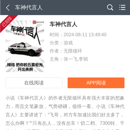
车神代言人
已完结
车神代言人
时间：2024-08-11 13:49:40
分类：
游戏
作者：无限循环
主角：张一飞,李韬
在线阅读
APP阅读
小说《车神代言人》的作者无限循环具有强大丰富的想象
力，而且文笔豪放，气势磅礴，值得一看。小说《车神代
言人》主要讲述了：“飞哥，对方车加速比我们好太多了，
怎么办啊？”“只有怂人，没有怂车！切二档、7300转、干