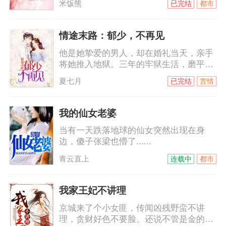
米饭熊
已完结
都市
矗立权利之巅，凌驾众生之上。而他，要
建立的就是——绝世名门。
情途末路：郁少，不再见
他是她挚爱的男人，却在婚礼当天，亲手
将她推入地狱。三年的牢狱生活，磨平了
她所有的棱角。“恨，就去报仇。”三年
夏七月
已完结
言情
后，她浴血归来。她说：郁时年，孩子不
是你的。她说：郁时年，我不爱你了，再
也不。后来，郁时年看着空空的墓碑，才
我的仙女老婆
知道，从一开始，他就爱错了人，也恨错
当有一天跌落地球的仙女突然出现在身
了人。
边，傻子张梁也懵了......
青云直上
连载中
都市
我家王妃不讲理
京城来了个小女匪，传闻凶残野蛮不讲
理，贪财好色不要脸。还说不管是金的银