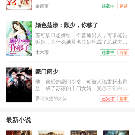
的，死的活的，只要是她看上的，就没有
金苗苗
连载中
穿越
她抢不到的。凶蛮行径令人发指，整个京
城人心惶惶。好不容易盼来个要替天行道
的，谁想到刚出场就被鬼面阎罗长青王一
婚色荡漾：顾少，你够了
脚给踹飞了。“敢动本王的小欢欢，本王灭
苏可歆只想嫁给一个普通男人，可谁能告
他九族！！！本王还等着她来劫色呢！”
诉她，为什么她莫名其妙地成了总裁夫
人？他许她一世，宠她入骨，待她如宝。
木木雨
连载中
言情
她以为，这或许就是幸福了吧，可他突然
将一沓纸丢在她面前——“苏可歆，我们离
婚吧。”她终于明白，什么叫做从云端跌
豪门阔少
落，粉身碎骨。五年后，她归来，与他重
他，曾经的豪门少爷，却被人陷害赶出家
逢，身边却是多了只萌萌哒小包子。小包
族，成了苏家的上门女婿，受尽三年白
子看着眼前的男人，眨巴眨巴眼睛。“妈
眼。但，只要她愿意，我给她整个世界又
咪，这个叔叔长得跟我好像，难道他也是
爱吃汉堡的大叔
已完结
都市
如何！
妈咪生的么？”
最新小说