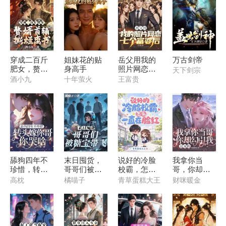
穿成二百斤
姐妹花的贴
岳父用我的
万古剑帝
肥女，赘婿
身高手
照片网恋七
天下剑宗
首辅撕烂离
个富婆后
酒小九
十年萤火
王富贵
书
舔狗四年不
末日囤货，
说好的冷脸
我拿你当
珍惜，转头
哥哥们被糖
校霸，怎么
哥，你却勾
嫁你哥你哭
宝带飞
一直在脸红
引我，这对
高枕
橘喵子
青草蛋糕大王
财咪暖金
啥？
吗