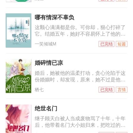
无所不用其极，奈何厉珩段数太高，玩我
就跟猫捉老鼠似得。当我还在纠结他是否
爱我时，他却教会我心慈手软绝对成不了
哪有情深不辜负
大事，只有手握利刃，在敌人还未进攻时
这颗心满满都是你。可你却，狠心打碎了
便快速出击，才能制胜。“裴欢，玩把刺激
它。结婚五年，她好不容易怀上了他的孩
的怎么样？”那天，他将我抵制墙角，手指
子，原以为他们会一直生活下去。可他却
点着我心口的位置，邪肆而乖张。而这一
一笑倾城M
已完结
短篇
把小三领回了家……
把，直接推我入地狱！
婚碎情已凉
婚后，她被他的温柔打动，贪心沦陷于这
份婚姻时，却发现，原来，她不过是他寻
来的替身！而当她决绝离去，消失在大海
栖七
已完结
言情
之上的那一刻，他才彻底明白自己到底失
去了什么......
绝世名门
继子顾天白被人当成废物骂了十年，十年
后，他带着名门大小姐归来，把吃过的
苦，受过的罪，统统还回去。所谓名门，