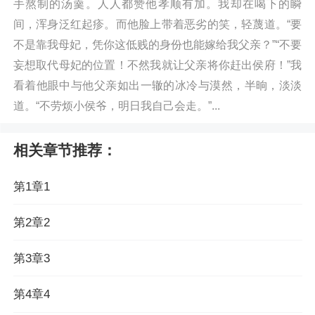
手熬制的汤羹。人人都赞他孝顺有加。我却在喝下的瞬
间，浑身泛红起疹。而他脸上带着恶劣的笑，轻蔑道。“要
不是靠我母妃，凭你这低贱的身份也能嫁给我父亲？”“不要
妄想取代母妃的位置！不然我就让父亲将你赶出侯府！”我
看着他眼中与他父亲如出一辙的冰冷与漠然，半晌，淡淡
道。“不劳烦小侯爷，明日我自己会走。”...
相关章节推荐：
第1章1
第2章2
第3章3
第4章4