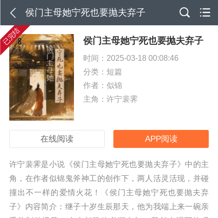
侯门主母她宁死也要抛夫弃子
已完结
侯门主母她宁死也要抛夫弃子
时间：2025-03-18 00:08:46
分类：
短篇
作者：似锦
主角：许宁裴霁
在线阅读
APP阅读
许宁裴霁是小说《侯门主母她宁死也要抛夫弃子》中的主
角，在作者似锦鬼斧神工的创作下，两人活灵活现，并碰
撞出不一样的爱情火花！《侯门主母她宁死也要抛夫弃
子》内容简介：继子十岁生辰那天，他为我端上来一碗亲