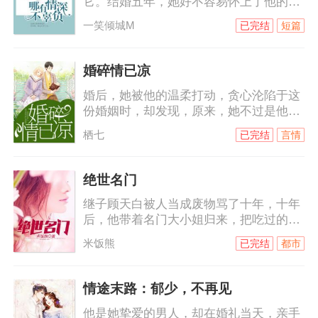
它。结婚五年，她好不容易怀上了他的孩
的怎么样？”那天，他将我抵制墙角，手指
子，原以为他们会一直生活下去。可他却
点着我心口的位置，邪肆而乖张。而这一
一笑倾城M
已完结
短篇
把小三领回了家……
把，直接推我入地狱！
婚碎情已凉
婚后，她被他的温柔打动，贪心沦陷于这
份婚姻时，却发现，原来，她不过是他寻
来的替身！而当她决绝离去，消失在大海
栖七
已完结
言情
之上的那一刻，他才彻底明白自己到底失
去了什么......
绝世名门
继子顾天白被人当成废物骂了十年，十年
后，他带着名门大小姐归来，把吃过的
苦，受过的罪，统统还回去。所谓名门，
米饭熊
已完结
都市
矗立权利之巅，凌驾众生之上。而他，要
建立的就是——绝世名门。
情途末路：郁少，不再见
他是她挚爱的男人，却在婚礼当天，亲手