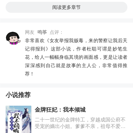
阅读更多章节
网友
鸣筝
点评：
非常喜欢《女友举报我贩毒，来的警察让我后天
记得报到》这部小说，作者杜聪可谓是妙笔生
花，给人一幅幅身临其境的画面感，更是让读者
深深感到自己就是故事的主人公，非常值得推
荐！
小说推荐
金牌狂妃：我本倾城
二十一世纪的金牌特工，穿越成国公府不
受宠的嫡出小姐。爹爹不亲，祖母不爱，
妹妹心狠手辣，未婚夫更是时刻想着休了