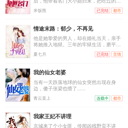
后，他带着名门大小姐归来，把吃过的
苦，受过的罪，统统还回去。所谓名门，
米饭熊
已完结
都市
矗立权利之巅，凌驾众生之上。而他，要
建立的就是——绝世名门。
情途末路：郁少，不再见
他是她挚爱的男人，却在婚礼当天，亲手
将她推入地狱。三年的牢狱生活，磨平了
她所有的棱角。“恨，就去报仇。”三年
夏七月
已完结
言情
后，她浴血归来。她说：郁时年，孩子不
是你的。她说：郁时年，我不爱你了，再
也不。后来，郁时年看着空空的墓碑，才
我的仙女老婆
知道，从一开始，他就爱错了人，也恨错
当有一天跌落地球的仙女突然出现在身
了人。
边，傻子张梁也懵了......
青云直上
连载中
都市
我家王妃不讲理
京城来了个小女匪，传闻凶残野蛮不讲