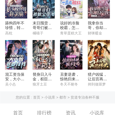
舔狗四年不
末日囤货，
说好的冷脸
我拿你当
珍惜，转头
哥哥们被糖
校霸，怎么
哥，你却勾
嫁你哥你哭
宝带飞
一直在脸红
引我，这对
高枕
橘喵子
青草蛋糕大王
财咪暖金
啥？
吗
混工资当保
替身日入斗
丑妻逆袭，
猎户凶猛，
安，大小姐
金，权臣们
惊艳归来他
让后宫再次
非要嫁我
争疯了
跪求复婚
伟大
吴小怂
狼牙土豆
冬天不耐冬
帅到做噩梦
您的位置 :
首页
>
小说库
>
都市
> 贫道专治各种不服
首页
排行榜
资讯
小说库