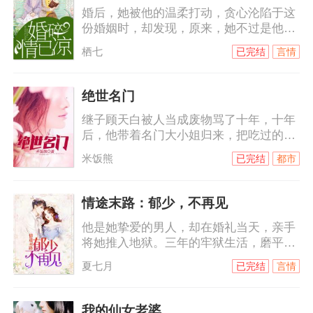
婚后，她被他的温柔打动，贪心沦陷于这
份婚姻时，却发现，原来，她不过是他寻
来的替身！而当她决绝离去，消失在大海
栖七
已完结
言情
之上的那一刻，他才彻底明白自己到底失
去了什么......
绝世名门
继子顾天白被人当成废物骂了十年，十年
后，他带着名门大小姐归来，把吃过的
苦，受过的罪，统统还回去。所谓名门，
米饭熊
已完结
都市
矗立权利之巅，凌驾众生之上。而他，要
建立的就是——绝世名门。
情途末路：郁少，不再见
他是她挚爱的男人，却在婚礼当天，亲手
将她推入地狱。三年的牢狱生活，磨平了
她所有的棱角。“恨，就去报仇。”三年
夏七月
已完结
言情
后，她浴血归来。她说：郁时年，孩子不
是你的。她说：郁时年，我不爱你了，再
也不。后来，郁时年看着空空的墓碑，才
我的仙女老婆