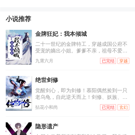
小说推荐
金牌狂妃：我本倾城
二十一世纪的金牌特工，穿越成国公府不
受宠的嫡出小姐。爹爹不亲，祖母不爱，
妹妹心狠手辣，未婚夫更是时刻想着休了
九霄六月
已完结
穿越
她！世人皆说她痴傻，谁能料到，这么一
个傻姑娘竟能得到太子殿下的庇佑……“你
到底是不是女人？”太子躲在水缸里，被迫
绝世剑修
受制于人。端木思笑了笑，“你以为你今天
觉醒剑心，即为剑修！慕阳偶然捡到一只
从这里出去，还能冰清玉洁了？”比起所谓
老乌龟，自此逆天而上！剑修、妖族、天
的世子妃，她显然对太子妃更感兴趣。斗
邪，三族之力汇于一身，倾剑斩轮回，成
继母，斗继妹，斗表妹，斗堂妹！端木思
拈花小和尚
已完结
玄幻
就至尊剑主！
的工作范围很简单。坑亲爹，坑祖父
隐形遗产