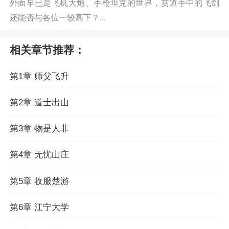
外面早已是飞机大炮、手枪坦克的世界，贫道手中的飞剑
还能否与各位一较高下？...
相关章节推荐：
第1章 师父飞升
第2章 道士出山
第3章 物是人非
第4章 无忧山庄
第5章 收服楚游
第6章 江宁大学