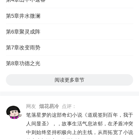
第5章井水微澜
第6章聚灵成阵
第7章改变雨势
第8章功德之光
阅读更多章节
网友
烟花易冷
点评：
笔落星梦的这部奇幻小说《道观签到百年，我于
人间显圣》，，故事生活气息浓郁，在矛盾冲突
中则始终坚持积极向上的主线，从而拓宽了小说