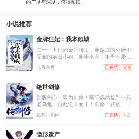
的广度与深度，值得阅读。
小说推荐
金牌狂妃：我本倾城
二十一世纪的金牌特工，穿越成国公府不
受宠的嫡出小姐。爹爹不亲，祖母不爱，
妹妹心狠手辣，未婚夫更是时刻想着休了
九霄六月
已完结
穿越
她！世人皆说她痴傻，谁能料到，这么一
个傻姑娘竟能得到太子殿下的庇佑……“你
到底是不是女人？”太子躲在水缸里，被迫
绝世剑修
受制于人。端木思笑了笑，“你以为你今天
觉醒剑心，即为剑修！慕阳偶然捡到一只
从这里出去，还能冰清玉洁了？”比起所谓
老乌龟，自此逆天而上！剑修、妖族、天
的世子妃，她显然对太子妃更感兴趣。斗
邪，三族之力汇于一身，倾剑斩轮回，成
继母，斗继妹，斗表妹，斗堂妹！端木思
拈花小和尚
已完结
玄幻
就至尊剑主！
的工作范围很简单。坑亲爹，坑祖父
隐形遗产