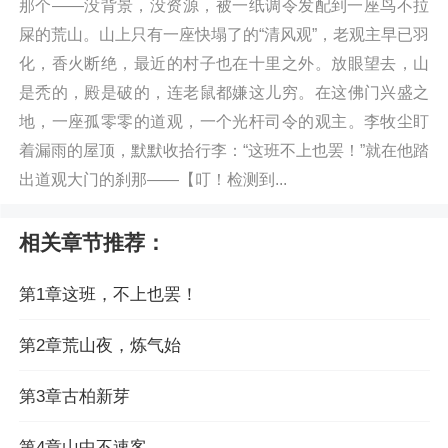
那个——没背景，没资源，被一纸调令发配到一座鸟不拉
屎的荒山。山上只有一座快塌了的“清风观”，老观主早已羽
化，香火断绝，最近的村子也在十里之外。放眼望去，山
是秃的，殿是破的，连老鼠都嫌这儿穷。在这佛门兴盛之
地，一座孤零零的道观，一个光杆司令的观主。李牧尘盯
着漏雨的屋顶，默默收拾行李：“这班不上也罢！”就在他踏
出道观大门的刹那——【叮！检测到...
相关章节推荐：
第1章这班，不上也罢！
第2章荒山夜，炼气始
第3章古柏新芽
第4章山中不速客