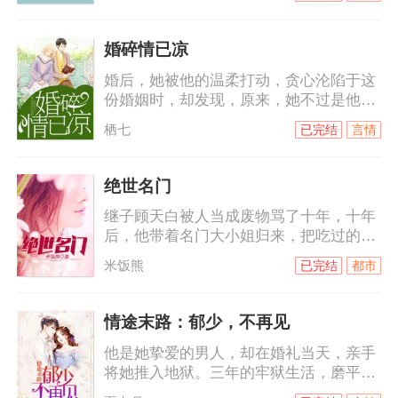
把小三领回了家……
把，直接推我入地狱！
婚碎情已凉
婚后，她被他的温柔打动，贪心沦陷于这
份婚姻时，却发现，原来，她不过是他寻
来的替身！而当她决绝离去，消失在大海
栖七
已完结
言情
之上的那一刻，他才彻底明白自己到底失
去了什么......
绝世名门
继子顾天白被人当成废物骂了十年，十年
后，他带着名门大小姐归来，把吃过的
苦，受过的罪，统统还回去。所谓名门，
米饭熊
已完结
都市
矗立权利之巅，凌驾众生之上。而他，要
建立的就是——绝世名门。
情途末路：郁少，不再见
他是她挚爱的男人，却在婚礼当天，亲手
将她推入地狱。三年的牢狱生活，磨平了
她所有的棱角。“恨，就去报仇。”三年