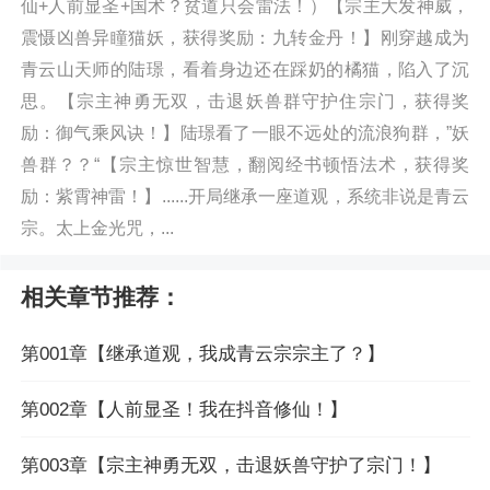
仙+人前显圣+国术？贫道只会雷法！）【宗主大发神威，
震慑凶兽异瞳猫妖，获得奖励：九转金丹！】刚穿越成为
青云山天师的陆璟，看着身边还在踩奶的橘猫，陷入了沉
思。【宗主神勇无双，击退妖兽群守护住宗门，获得奖
励：御气乘风诀！】陆璟看了一眼不远处的流浪狗群，”妖
兽群？？“【宗主惊世智慧，翻阅经书顿悟法术，获得奖
励：紫霄神雷！】......开局继承一座道观，系统非说是青云
宗。太上金光咒，...
相关章节推荐：
第001章【继承道观，我成青云宗宗主了？】
第002章【人前显圣！我在抖音修仙！】
第003章【宗主神勇无双，击退妖兽守护了宗门！】