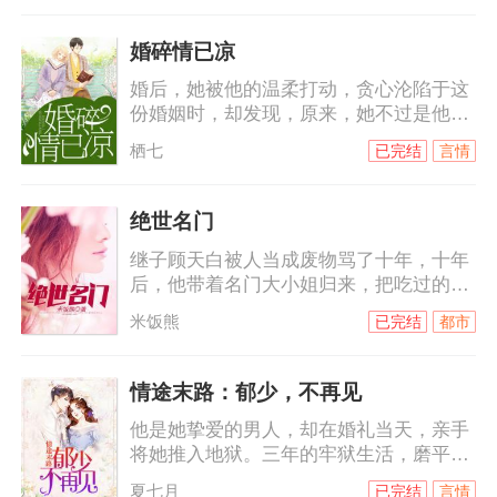
婚碎情已凉
婚后，她被他的温柔打动，贪心沦陷于这
份婚姻时，却发现，原来，她不过是他寻
来的替身！而当她决绝离去，消失在大海
栖七
已完结
言情
之上的那一刻，他才彻底明白自己到底失
去了什么......
绝世名门
继子顾天白被人当成废物骂了十年，十年
后，他带着名门大小姐归来，把吃过的
苦，受过的罪，统统还回去。所谓名门，
米饭熊
已完结
都市
矗立权利之巅，凌驾众生之上。而他，要
建立的就是——绝世名门。
情途末路：郁少，不再见
他是她挚爱的男人，却在婚礼当天，亲手
将她推入地狱。三年的牢狱生活，磨平了
她所有的棱角。“恨，就去报仇。”三年
夏七月
已完结
言情