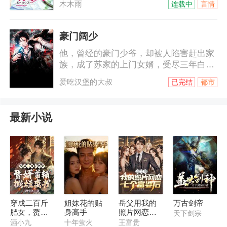
木木雨
连载中
言情
她以为，这或许就是幸福了吧，可他突然
将一沓纸丢在她面前——“苏可歆，我们离
婚吧。”她终于明白，什么叫做从云端跌
豪门阔少
落，粉身碎骨。五年后，她归来，与他重
他，曾经的豪门少爷，却被人陷害赶出家
逢，身边却是多了只萌萌哒小包子。小包
族，成了苏家的上门女婿，受尽三年白
子看着眼前的男人，眨巴眨巴眼睛。“妈
眼。但，只要她愿意，我给她整个世界又
咪，这个叔叔长得跟我好像，难道他也是
爱吃汉堡的大叔
已完结
都市
如何！
妈咪生的么？”
最新小说
穿成二百斤
姐妹花的贴
岳父用我的
万古剑帝
肥女，赘婿
身高手
照片网恋七
天下剑宗
首辅撕烂离
个富婆后
酒小九
十年萤火
王富贵