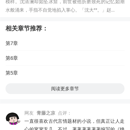
模样。沈清澜却如坠冰窟，前世被他折磨致死的记忆如潮
水般涌来，手指不自觉地掐入掌心。「沈大**。」赵...
相关章节推荐：
第7章
第6章
第5章
阅读更多章节
网友
青藤之凉
点评：
一直很喜欢古代言情题材的小说，但真正让人走
心的寥寥无几，不过，著著著著著著编写的《绝