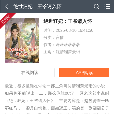
绝世狂妃：王爷请入怀
已完结
绝世狂妃：王爷请入怀
时间：2025-08-10 16:41:50
分类：
言情
作者：著著著著著著
主角：沈清澜萧景珩
在线阅读
APP阅读
最近，很多童鞋在讨论一部主角叫沈清澜萧景珩的小说，
如果你不能说出一二，那么你就out了！原来这部小说叫
《绝世狂妃：王爷请入怀》，主要内容是：赵昱骑着一匹
枣红马，一袭月白锦袍，面如冠玉，端的是一副翩翩公子