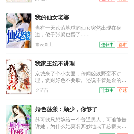
后，她浴血归来。她说：郁时年，孩子不
是你的。她说：郁时年，我不爱你了，再
也不。后来，郁时年看着空空的墓碑，才
我的仙女老婆
知道，从一开始，他就爱错了人，也恨错
当有一天跌落地球的仙女突然出现在身
了人。
边，傻子张梁也懵了......
青云直上
连载中
都市
我家王妃不讲理
京城来了个小女匪，传闻凶残野蛮不讲
理，贪财好色不要脸。还说不管是金的银
的，死的活的，只要是她看上的，就没有
金苗苗
连载中
穿越
她抢不到的。凶蛮行径令人发指，整个京
城人心惶惶。好不容易盼来个要替天行道
的，谁想到刚出场就被鬼面阎罗长青王一
婚色荡漾：顾少，你够了
脚给踹飞了。“敢动本王的小欢欢，本王灭
苏可歆只想嫁给一个普通男人，可谁能告
他九族！！！本王还等着她来劫色呢！”
诉她，为什么她莫名其妙地成了总裁夫
人？他许她一世，宠她入骨，待她如宝。