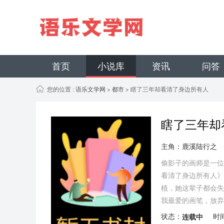
首页
小说库
资讯
问答
您的位置 :
语乐文学网
>
都市
> 瞎了三年却看清了身边所有人
瞎了三年却
主角：鹿溪陆行之
偷影子的画师是一位
看清了身边所有人》
植，她这辈子都会失
我最爱的画笔，放弃
我："鹿溪，你是姐
状态：
连载中
时