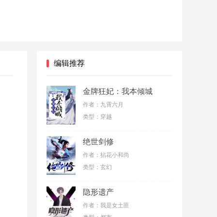
编辑推荐
金牌狂妃：我本倾城
作者：九霄六月
类型：穿越
绝世剑修
作者：拈花小和尚
类型：玄幻
隐形遗产
作者：我是女土匪