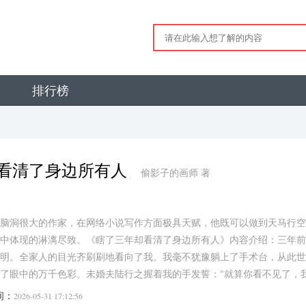
排行榜
看清了身边所有人
偷影子的画师 著
脑洞很大的作家，在网络小说写作方面极具天赋，他既可以做到天马行空
中体现的淋漓尽致。《瞎了三年却看清了身边所有人》内容介绍：三年前
明。全家人的目光齐刷刷地看向了我。我毫不犹豫躺上了手术台，从此世
了眼中的万千色彩。未婚夫陆行之握着我的手发誓："就算你看不见了，
姐，妹妹以后会报答你的。"妹妹沈鹿晚哭着抱住我："姐，你放心，我替你去
间：
2026-05-31 17:12:56