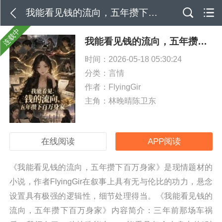
我能看见钱的流向，五年攒下百万身家
连载中
我能看见钱的流向，五年攒下百万身家
时间：2026-05-18 05:30:24
分类：
言情
作者：FlyingGir
主角：林晚晴陈卫东
在线阅读
APP阅读
《我能看见钱的流向，五年攒下百万身家》是现情题材的
小说，作者FlyingGir在叙事上具有无与伦比的功力，悬念
设置具有极强的逻辑性，细节处理得当。《我能看见钱的
流向，五年攒下百万身家》内容简介：三年前那场车祸