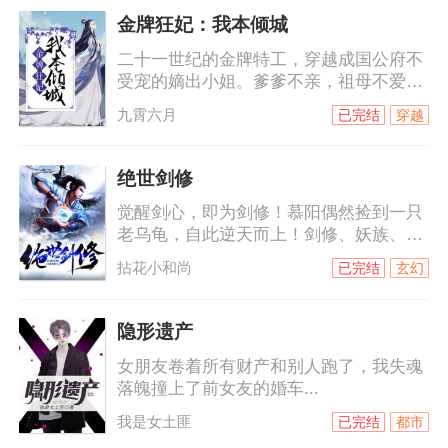
金牌狂妃：我本倾城
二十一世纪的金牌特工，穿越成国公府不
受宠的嫡出小姐。爹爹不亲，祖母不爱，
妹妹心狠手辣，未婚夫更是时刻想着休了
九霄六月
已完结
穿越
她！世人皆说她痴傻，谁能料到，这么一
个傻姑娘竟能得到太子殿下的庇佑……“你
到底是不是女人？”太子躲在水缸里，被迫
绝世剑修
受制于人。端木思笑了笑，“你以为你今天
觉醒剑心，即为剑修！慕阳偶然捡到一只
从这里出去，还能冰清玉洁了？”比起所谓
老乌龟，自此逆天而上！剑修、妖族、天
的世子妃，她显然对太子妃更感兴趣。斗
邪，三族之力汇于一身，倾剑斩轮回，成
继母，斗继妹，斗表妹，斗堂妹！端木思
拈花小和尚
已完结
玄幻
就至尊剑主！
的工作范围很简单。坑亲爹，坑祖父
隐形遗产
女朋友卷着所有财产和别人跑了，我失魂
落魄撞上了前女友的婚车...
我是女土匪
已完结
都市