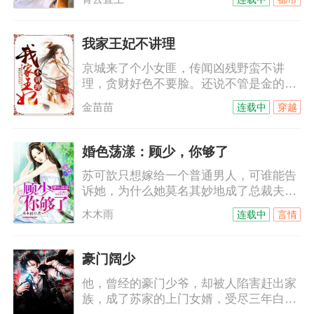
我家王妃不讲理
京城来了个小女匪，传闻凶残野蛮不讲
理，贪财好色不要脸。还说不管是金的银
的，死的活的，只要是她看上的，就没有
金苗苗
连载中
穿越
她抢不到的。凶蛮行径令人发指，整个京
城人心惶惶。好不容易盼来个要替天行道
的，谁想到刚出场就被鬼面阎罗长青王一
婚色荡漾：顾少，你够了
脚给踹飞了。“敢动本王的小欢欢，本王灭
苏可歆只想嫁给一个普通男人，可谁能告
他九族！！！本王还等着她来劫色呢！”
诉她，为什么她莫名其妙地成了总裁夫
人？他许她一世，宠她入骨，待她如宝。
木木雨
连载中
言情
她以为，这或许就是幸福了吧，可他突然
将一沓纸丢在她面前——“苏可歆，我们离
婚吧。”她终于明白，什么叫做从云端跌
豪门阔少
落，粉身碎骨。五年后，她归来，与他重
他，曾经的豪门少爷，却被人陷害赶出家
逢，身边却是多了只萌萌哒小包子。小包
族，成了苏家的上门女婿，受尽三年白
子看着眼前的男人，眨巴眨巴眼睛。“妈