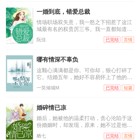
一婚到底，错爱总裁
情场职场双失意，我一怒之下招惹了这江
城最有名的权贵厉三爷。我一直都知道，
厉珩其人，薄情寡义。我使出浑身解数，
阮佳
已完结
言情
无所不用其极，奈何厉珩段数太高，玩我
就跟猫捉老鼠似得。当我还在纠结他是否
爱我时，他却教会我心慈手软绝对成不了
哪有情深不辜负
大事，只有手握利刃，在敌人还未进攻时
这颗心满满都是你。可你却，狠心打碎了
便快速出击，才能制胜。“裴欢，玩把刺激
它。结婚五年，她好不容易怀上了他的孩
的怎么样？”那天，他将我抵制墙角，手指
子，原以为他们会一直生活下去。可他却
点着我心口的位置，邪肆而乖张。而这一
一笑倾城M
已完结
短篇
把小三领回了家……
把，直接推我入地狱！
婚碎情已凉
婚后，她被他的温柔打动，贪心沦陷于这
份婚姻时，却发现，原来，她不过是他寻
来的替身！而当她决绝离去，消失在大海
栖七
已完结
言情
之上的那一刻，他才彻底明白自己到底失