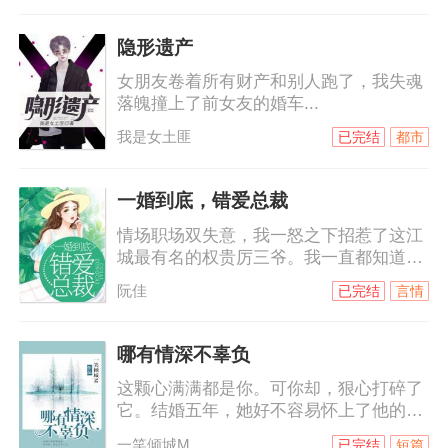
隐形遗产
女朋友卷着所有财产和别人跑了，我失魂
落魄撞上了前女友的婚车...
我是女土匪
已完结
都市
一婚到底，错爱总裁
情场职场双失意，我一怒之下招惹了这江
城最有名的权贵厉三爷。我一直都知道，
厉珩其人，薄情寡义。我使出浑身解数，
阮佳
已完结
言情
无所不用其极，奈何厉珩段数太高，玩我
就跟猫捉老鼠似得。当我还在纠结他是否
爱我时，他却教会我心慈手软绝对成不了
哪有情深不辜负
大事，只有手握利刃，在敌人还未进攻时
这颗心满满都是你。可你却，狠心打碎了
便快速出击，才能制胜。“裴欢，玩把刺激
它。结婚五年，她好不容易怀上了他的孩
的怎么样？”那天，他将我抵制墙角，手指
子，原以为他们会一直生活下去。可他却
点着我心口的位置，邪肆而乖张。而这一
一笑倾城M
已完结
短篇