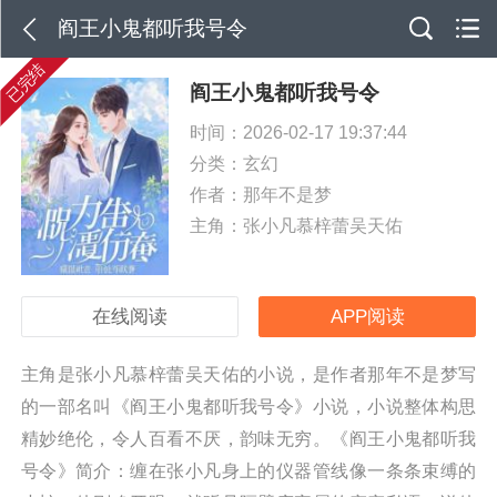
阎王小鬼都听我号令
已完结
阎王小鬼都听我号令
时间：2026-02-17 19:37:44
分类：
玄幻
作者：那年不是梦
主角：张小凡慕梓蕾吴天佑
在线阅读
APP阅读
主角是张小凡慕梓蕾吴天佑的小说，是作者那年不是梦写
的一部名叫《阎王小鬼都听我号令》小说，小说整体构思
精妙绝伦，令人百看不厌，韵味无穷。《阎王小鬼都听我
号令》简介：缠在张小凡身上的仪器管线像一条条束缚的