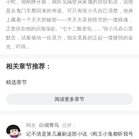
小蛇。他刚睁开眼，就听见隔壁床家属的窃窃私语，说他
是从鬼门关爬回来的奇迹。可只有张小凡自己清楚，他身
上藏着一个天大的秘密——齐天大圣孙悟空的一缕残魂，
正蛰伏在他的识海深处。“七十二般变化……”张小凡在心里
默念，试着催动一丝灵力，指尖竟真的泛起一缕微弱的金
光，吓得...
相关章节推荐：
精选章节
阅读更多章节
网友
白城青鸟
点评：
记不清是第几遍刷这部小说《阎王小鬼都听我号