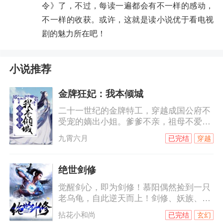
令》了，不过，每读一遍都会有不一样的感动，
不一样的收获。或许，这就是读小说优于看电视
剧的魅力所在吧！
小说推荐
金牌狂妃：我本倾城
二十一世纪的金牌特工，穿越成国公府不
受宠的嫡出小姐。爹爹不亲，祖母不爱，
妹妹心狠手辣，未婚夫更是时刻想着休了
九霄六月
已完结
穿越
她！世人皆说她痴傻，谁能料到，这么一
个傻姑娘竟能得到太子殿下的庇佑……“你
到底是不是女人？”太子躲在水缸里，被迫
绝世剑修
受制于人。端木思笑了笑，“你以为你今天
觉醒剑心，即为剑修！慕阳偶然捡到一只
从这里出去，还能冰清玉洁了？”比起所谓
老乌龟，自此逆天而上！剑修、妖族、天
的世子妃，她显然对太子妃更感兴趣。斗
邪，三族之力汇于一身，倾剑斩轮回，成
继母，斗继妹，斗表妹，斗堂妹！端木思
拈花小和尚
已完结
玄幻
就至尊剑主！
的工作范围很简单。坑亲爹，坑祖父