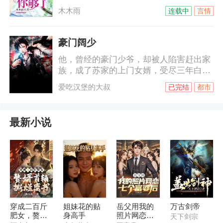
人？他许她一世，宠她入骨，待她如宝。
木木雨
连载中
言情
她以为，这或许就是幸福了吧，可他突然
将一沓纸丢在她面前——“苏可歆，我们离
婚吧。”她终于明白，什么叫做从云端跌
豪门阔少
落，粉身碎骨。五年后，她归来，与他重
他，曾经的豪门少爷，却被人陷害赶出家
逢，身边却是多了只萌萌哒小包子。小包
族，成了苏家的上门女婿，受尽三年白
子看着眼前的男人，眨巴眨巴眼睛。“妈
眼。但，只要她愿意，我给她整个世界又
咪，这个叔叔长得跟我好像，难道他也是
爱吃汉堡的大叔
已完结
都市
如何！
妈咪生的么？”
最新小说
穿成二百斤
姐妹花的贴
岳父用我的
万古剑帝
肥女，赘婿
身高手
照片网恋七
天下剑宗