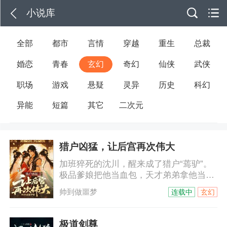
小说库
全部
都市
言情
穿越
重生
总裁
婚恋
青春
玄幻
奇幻
仙侠
武侠
职场
游戏
悬疑
灵异
历史
科幻
异能
短篇
其它
二次元
猎户凶猛，让后宫再次伟大
加班猝死的沈川，醒来成了猎户“蔫驴”。
极品爹娘把他当血包，天才弟弟拿他当奴
才，连弟媳都能随意拿他的东西。幸好，
帅到做噩梦
连载中
玄幻
【让后宫再次伟大系统】准时上线。沈川
看着弟弟的童养媳，笑了。他手拎野鸡，
开始了他“伟大”的第一步。后来，当所有
极道剑尊