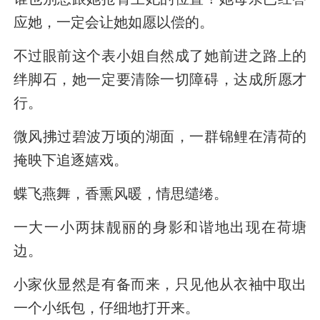
应她，一定会让她如愿以偿的。
不过眼前这个表小姐自然成了她前进之路上的
绊脚石，她一定要清除一切障碍，达成所愿才
行。
微风拂过碧波万顷的湖面，一群锦鲤在清荷的
掩映下追逐嬉戏。
蝶飞燕舞，香熏风暖，情思缱绻。
一大一小两抹靓丽的身影和谐地出现在荷塘
边。
小家伙显然是有备而来，只见他从衣袖中取出
一个小纸包，仔细地打开来。