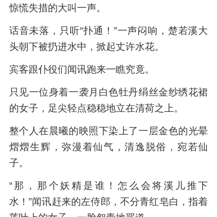
惊慌失措的大叫一声。
话音未落，只听“扑通！”一声闷响，楚若溪大
头朝下被扔进水中，掀起丈许水花。
宾客跟仆役们闻讯跑来一瞧究竟。
只见一位身着一袭月白色牡丹绢丝金纱绣花裙
的女子，足尖轻点稳稳地立在清荷之上。
整个人在晨曦的映照下染上了一层金色的光晕
熠熠生辉，弥漫着仙气，清逸脱俗，宛若仙
子。
“那，那个妖精是谁！怎么会将溪儿推下
水！”闻讯赶来的左侍郎，不分青红皂白，指着