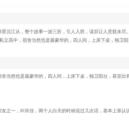
别的男生少说话，尤其不能和其他男生单独讲题，奇怪是奇
黎星沉江从，整个故事一波三折，引人入胜，读后让人意犹未尽
的私立高中，宿舍当然也是最豪华的，四人间，上床下桌，独卫阳
宿舍当然也是最豪华的，四人间，上床下桌，独卫阳台，甚至比
室友之一，叫肖佳，两个人白天的时候说过几次话，基本上算认