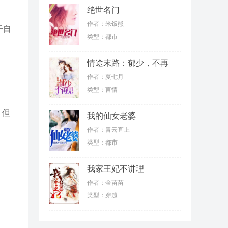
绝世名门
作者：米饭熊
干自
类型：都市
情途末路：郁少，不再
见
作者：夏七月
类型：言情
，但
我的仙女老婆
作者：青云直上
类型：都市
我家王妃不讲理
作者：金苗苗
类型：穿越