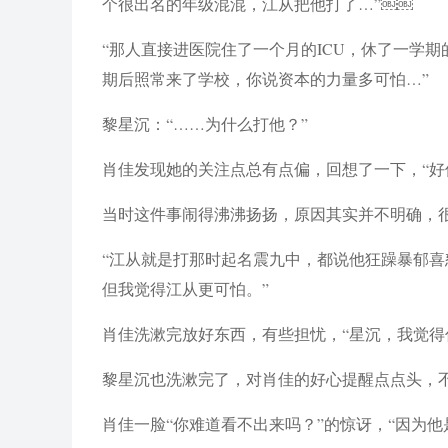
个很出名的年级混混，江从把他打了…”￼￼
“那人直接进医院住了一个月的ICU，休了一学
期后照常来了学校，你说资本的力量多可怕…”
黎星沉：“……为什么打他？”
肖佳发现她的关注点总有点偏，回想了一下，“好
当时这件事闹得沸沸扬扬，原因其实并不明确，
“江从就是打那时起名震九中，都说他狂躁暴郁
但我觉得江从更可怕。”
肖佳洗漱完放好东西，有些担忧，“星沉，我觉得
黎星沉也洗漱完了，对肖佳的好心提醒点点头，不
肖佳一脸“你难道看不出来吗？”的惊讶，“因为他