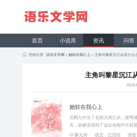
首页
小说库
资讯
问答
您的位置 :
语乐文学网
>
她软在我心上
> 主角叫黎星沉江从是什么
主角叫黎星沉江
2024
她软在我心上
北鹤九中出了名的大佬江从，桀骜
天，就被安排到了这位传闻中不好
是——江从说没他的允许不许换座位
酥九何
状态：已完结
类型