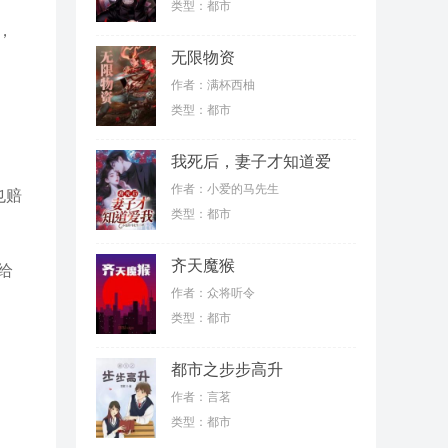
类型：都市
，
无限物资
作者：满杯西柚
类型：都市
我死后，妻子才知道爱
我
作者：小爱的马先生
也赔
类型：都市
齐天魔猴
给
作者：众将听令
类型：都市
都市之步步高升
作者：言茗
类型：都市