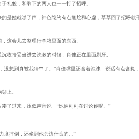
出于礼貌，和剩下的两人也一一打了招呼。
来的是她就噤了声，神色隐约有点尴尬和心虚，草草回了招呼就
铺，这会儿去整理行李箱里面的东西。
星沉收拾妥当进去洗漱的时候，肖佳正在里面刷牙。
，没想到真被我猜中了。”肖佳嘴里还含着泡沫，说话有点含糊
物架上。
凑了过来，压低声音说：“她俩刚刚在讨论你呢。”
力度摔倒，还坐到他旁边什么的…”