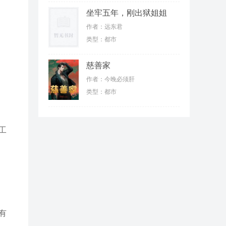
坐牢五年，刚出狱姐姐
们就抛弃我
作者：远东君
类型：都市
慈善家
作者：今晚必须肝
类型：都市
工
有