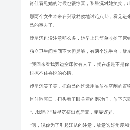
肖佳看见她的时候也很惊喜，黎星沉对她笑笑，
那两个女生本来在兴致勃勃地讨论八卦，看见进
己的事去了。
黎星沉也没注意那么多，她早上只简单收拾了床
独立卫生间空间不大但足够，有两个洗手台，黎
“我回来看我旁边空床位有人了，就在想是不是你
也掩不住喜悦的心情。
黎星沉笑了笑，把自己的洗漱用品放在空闲的置
肖佳漱完口，扭头看了眼关着的磨砂门，放下东西
“…我吗？”黎星沉挤出点牙膏，稍显讶异。
“嗯，说你为了引起江从的注意，故意选好角度和