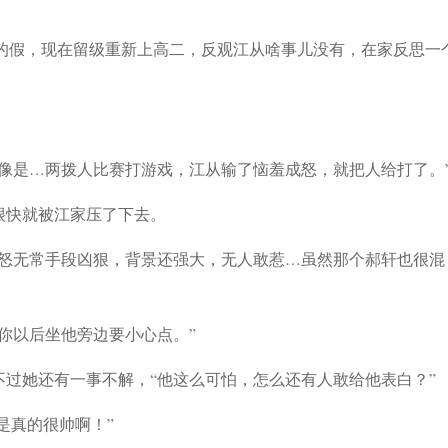
期的假，现在留级重新上高二，反观江从啥事儿没有，在家反思一
像是…两拨人比赛打游戏，江从输了恼羞成怒，就把人给打了。
很快就被江家压了下去。
喜怒无常手段凶狠，背景还强大，无人敢惹…虽然那个郝轩也很混
你以后坐他旁边要小心点。”
过她还有一事不解，“他这么可怕，怎么还有人敢给他表白？”
是真的很帅啊！”