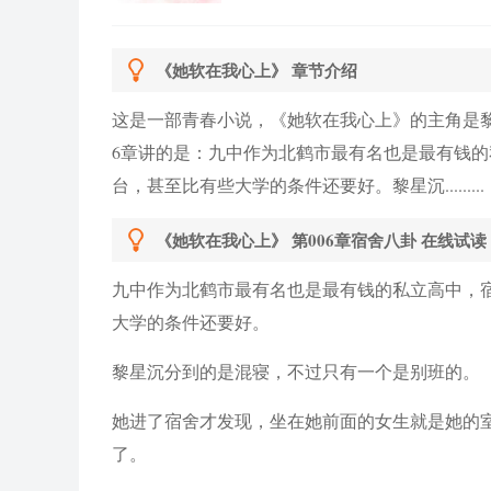
好，那就送...江从还说，让她和
怪，但惹不起啊惹不起，也照做...
《她软在我心上》 章节介绍
这是一部青春小说，《她软在我心上》的主角是
6章讲的是：九中作为北鹤市最有名也是最有钱
台，甚至比有些大学的条件还要好。黎星沉.........
《她软在我心上》 第006章宿舍八卦 在线试读
九中作为北鹤市最有名也是最有钱的私立高中，
大学的条件还要好。
黎星沉分到的是混寝，不过只有一个是别班的。
她进了宿舍才发现，坐在她前面的女生就是她的
了。