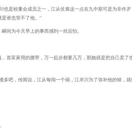
岸川也是校董会成员之一，江从仗着这一点在九中那可是为非作歹
是谁也管不了他。”
，瞬间为今天早上的事而感到一丝后怕。
真，首富家用的腰带，万一起步都要几万，那她就是把自己卖了
校楼多吧，传闻说，江从每闯一个祸，江岸川为了弥补他的错，就
”