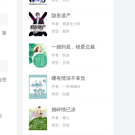
隐形遗产
作者：我是女土匪
类型：都市
。第
一婚到底，错爱总裁
作者：阮佳
类型：言情
哪有情深不辜负
有些
作者：一笑倾城M
类型：短篇
婚碎情已凉
识
作者：栖七
类型：言情