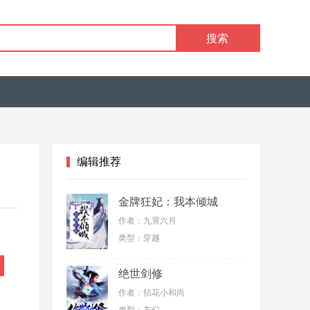
搜索
编辑推荐
金牌狂妃：我本倾城
作者：九霄六月
类型：穿越
绝世剑修
作者：拈花小和尚
类型：玄幻