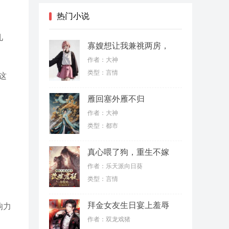
热门小说
几
寡嫂想让我兼祧两房，
殊不知我是女儿身
作者：大神
类型：言情
这
雁回塞外雁不归
作者：大神
类型：都市
。
真心喂了狗，重生不嫁
薄情郎
作者：乐天派向日葵
类型：言情
拜金女友生日宴上羞辱
响力
我，结果我反手继承了
作者：双龙戏猪
亿万家产