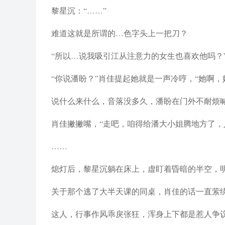
黎星沉：“……”
难道这就是所谓的…色字头上一把刀？
“所以…说我吸引江从注意力的女生也喜欢他吗？
“你说潘盼？”肖佳提起她就是一声冷哼，“她啊
说什么来什么，音落没多久，潘盼在门外不耐烦喊
肖佳撇撇嘴，“走吧，咱得给潘大小姐腾地方了，
……
熄灯后，黎星沉躺在床上，虚盯着昏暗的半空，
关于那个逃了大半天课的同桌，肖佳的话一直萦
这人，行事作风乖戾张狂，浑身上下都是惹人争