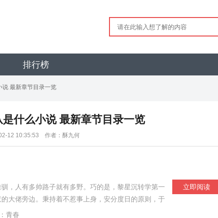
排行榜
小说 最新章节目录一览
从是什么小说 最新章节目录一览
-02-12 10:35:53 作者：酥九何
难驯，人有多帅路子就有多野。巧的是，黎星沉转学第一
立即阅读
惹的大佬旁边。秉持着不惹事上身，安分度日的原则，于
，好，那就不换...江从说要在他打篮球时给他送水，
：青春