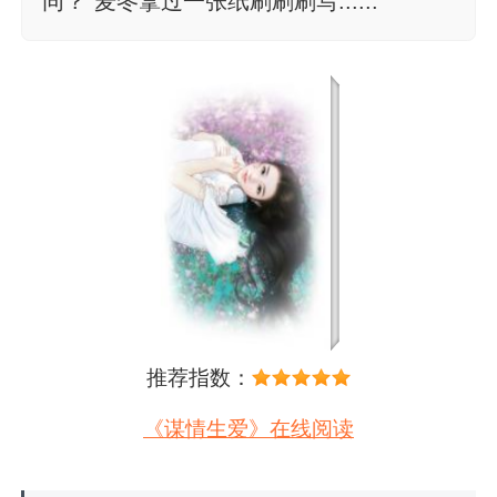
同？”麦冬拿过一张纸刷刷刷写......
推荐指数：
《谋情生爱》在线阅读