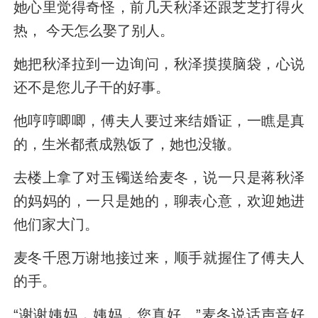
她心里觉得奇怪，前几天秋泽还跟芝芝打得火
热， 今天怎么娶了别人。
她把秋泽拉到一边询问，秋泽摸摸脑袋，心说
还不是您儿子干的好事。
他哼哼唧唧，傅夫人要过来结婚证，一瞧是真
的，生米都煮成熟饭了，她也没辙。
去楼上拿了对玉镯送给麦冬，说一只是蒋秋泽
的妈妈的，一只是她的，聊表心意，欢迎她进
他们家大门。
麦冬千恩万谢地接过来，顺手就握住了傅夫人
的手。
“谢谢姨妈，姨妈，您真好。”麦冬说话声音好