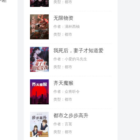
类型：都市
无限物资
作者：满杯西柚
类型：都市
我死后，妻子才知道爱
我
作者：小爱的马先生
类型：都市
齐天魔猴
作者：众将听令
类型：都市
都市之步步高升
作者：言茗
类型：都市