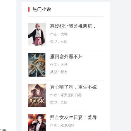
热门小说
寡嫂想让我兼祧两房，
殊不知我是女儿身
作者：大神
类型：言情
雁回塞外雁不归
作者：大神
类型：都市
真心喂了狗，重生不嫁
薄情郎
作者：乐天派向日葵
类型：言情
拜金女友生日宴上羞辱
我，结果我反手继承了
作者：双龙戏猪
亿万家产
不断