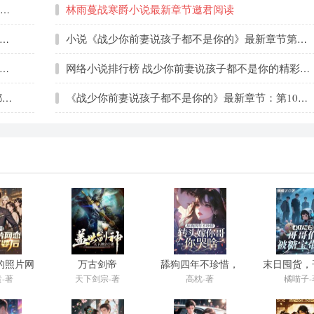
林雨蔓战寒爵小说最新章节邀君阅读
小说《战少你前妻说孩子都不是你的》最新章节第6章免费阅读
网络小说排行榜 战少你前妻说孩子都不是你的精彩章节8邀你试读
豆
《战少你前妻说孩子都不是你的》最新章节：第10章她根本舍不得离婚
的照片网
万古剑帝
舔狗四年不珍惜，
末日囤货，
富婆后
转头嫁你哥你哭
被糖宝
-著
天下剑宗-著
高枕-著
橘喵子-
啥？