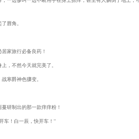
起了唇角。
乃居家旅行必备良药！
身上，不然今天就完美了。
，战寒爵神色骤变。
雨蔓研制出的那一款痒痒粉！
开车！白一辰，快开车！”