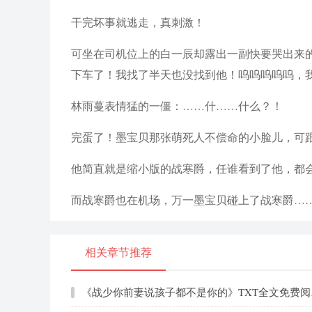
干完坏事就逃走，真刺激！
可坐在司机位上的白一辰却露出一副快要哭出来
下车了！我找了半天也没找到他！呜呜呜呜呜，
林雨蔓表情猛的一僵：……什……什么？！
完蛋了！墨宝贝那张萌死人不偿命的小脸儿，可
他简直就是缩小版的战寒爵，任谁看到了他，都
而战寒爵也在机场，万一墨宝贝碰上了战寒爵…
相关章节推荐
《战少你前妻说孩子都不是你的》TXT全文免费阅读 无广告纯净小说站