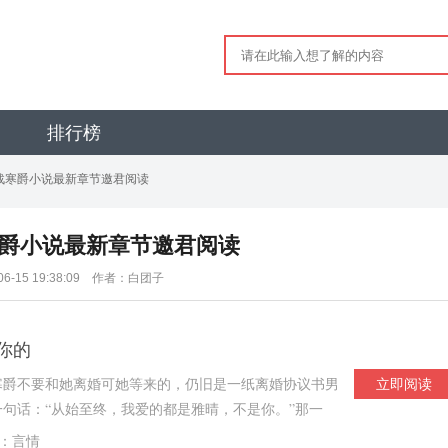
排行榜
蔓战寒爵小说最新章节邀君阅读
爵小说最新章节邀君阅读
-06-15 19:38:09 作者：白团子
你的
寒爵不要和她离婚可她等来的，仍旧是一纸离婚协议书男
立即阅读
句话：“从始至终，我爱的都是雅晴，不是你。”那一
经毁容的丑八怪林雨蔓，摇身一变，变成了倾国倾城的大
：言情