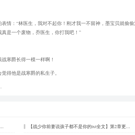
的表情：“林医生，我对不起你！刚才我一不留神，墨宝贝就偷偷
我真是一个废物，乔医生，你打我吧！”
跟战寒爵长得一模一样啊！
会觉得他是战寒爵的私生子。
…
【战少你前妻说孩子都不是你的txt全文】第2章更新免费阅读