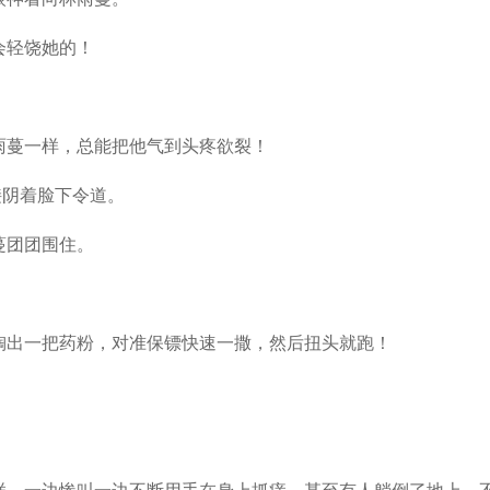
会轻饶她的！
雨蔓一样，总能把他气到头疼欲裂！
接阴着脸下令道。
蔓团团围住。
掏出一把药粉，对准保镖快速一撒，然后扭头就跑！
样，一边惨叫一边不断用手在身上抓痒，甚至有人躺倒了地上，