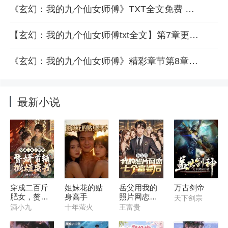
《玄幻：我的九个仙女师傅》TXT全文免费 叶修梦灵小说在线阅读
【玄幻：我的九个仙女师傅txt全文】第7章更新免费阅读
《玄幻：我的九个仙女师傅》精彩章节第8章邀您共赏
最新小说
穿成二百斤
姐妹花的贴
岳父用我的
万古剑帝
肥女，赘婿
身高手
照片网恋七
天下剑宗
首辅撕烂离
个富婆后
酒小九
十年萤火
王富贵
书