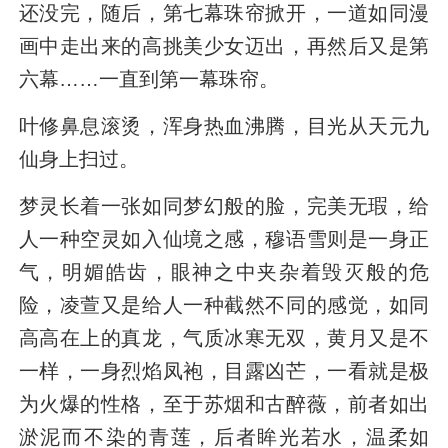
还没完，随后，第七幕珠帘掀开，一道如同漫
画中走出来的高挑美少女迈出，再然后又是第
六幕……一直到第一幕珠帘。
叶修鼻息滚烫，浑身热血沸腾，目光从天元九
仙身上扫过。
梦灵长着一张如同梦幻般的脸，完美无瑕，给
人一种空灵如入仙境之感，穆语雪则是一身正
气，明媚皓齿，眼神之中夹杂着毁灭般的危
险，凌萱又是给人一种截然不同的感觉，如同
高高在上的真龙，气质冰寒无双，黄月又是不
一样，一身烈焰凤袍，目露凶芒，一看就是极
为火爆的性格，至于苏烟和古醉薇，前者如出
淤泥而不染的青莲，后者眸光若水，温柔如