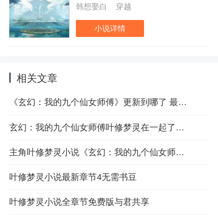
开局就是满级！“什么你说，你修
韩想娶白
穿越
炼九转不灭剑法花了数万年？不
好意思，我看一眼直接满
小说详情
级！”“凤凰之炎？朱雀之炎？龙
神之魂？我看一眼，统统都是我
的！”“什么？你说你是宇宙最
强？不好意思，我体内就有一个
宇宙！”茫茫天地间，装逼谁为
相关文章
王？！
《玄幻：我的九个仙女师傅》更新到哪了 最新章节目录一览
玄幻：我的九个仙女师傅叶修梦灵在一起了吗 大结局最新章节2
主角叶修梦灵小说《玄幻：我的九个仙女师傅》免费阅读送书券
叶修梦灵小说最新章节4无需书豆
叶修梦灵小说全章节免费版与君共享