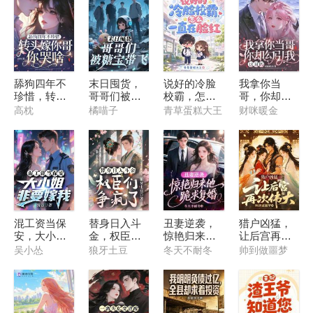
舔狗四年不
末日囤货，
说好的冷脸
我拿你当
珍惜，转头
哥哥们被糖
校霸，怎么
哥，你却勾
嫁你哥你哭
宝带飞
一直在脸红
引我，这对
高枕
橘喵子
青草蛋糕大王
财咪暖金
啥？
吗
混工资当保
替身日入斗
丑妻逆袭，
猎户凶猛，
安，大小姐
金，权臣们
惊艳归来他
让后宫再次
非要嫁我
争疯了
跪求复婚
伟大
吴小怂
狼牙土豆
冬天不耐冬
帅到做噩梦