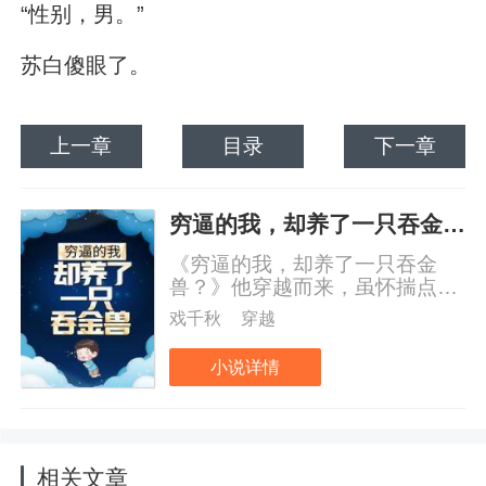
“性别，男。”
苏白傻眼了。
上一章
目录
下一章
穷逼的我，却养了一只吞金兽？
《穷逼的我，却养了一只吞金
兽？》他穿越而来，虽怀揣点物
成金的异能，但心中所愿只想和
戏千秋
穿越
家人安稳度日；可高层不仁，陷
害父母，令他被迫背负仇恨直达
小说详情
星际，驾乘神话机甲，一步步崛
起，从平凡少年到宇宙之王！
相关文章