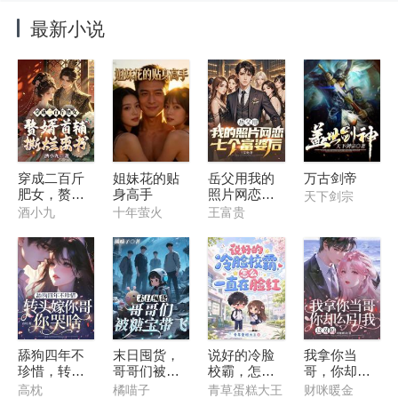
最新小说
穿成二百斤
姐妹花的贴
岳父用我的
万古剑帝
肥女，赘婿
身高手
照片网恋七
天下剑宗
首辅撕烂离
个富婆后
酒小九
十年萤火
王富贵
书
舔狗四年不
末日囤货，
说好的冷脸
我拿你当
珍惜，转头
哥哥们被糖
校霸，怎么
哥，你却勾
嫁你哥你哭
宝带飞
一直在脸红
引我，这对
高枕
橘喵子
青草蛋糕大王
财咪暖金