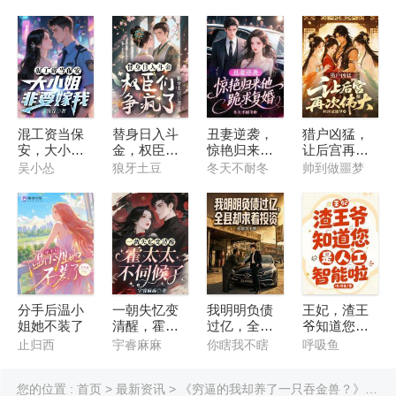
啥？
吗
混工资当保
替身日入斗
丑妻逆袭，
猎户凶猛，
安，大小姐
金，权臣们
惊艳归来他
让后宫再次
非要嫁我
争疯了
跪求复婚
伟大
吴小怂
狼牙土豆
冬天不耐冬
帅到做噩梦
分手后温小
一朝失忆变
我明明负债
王妃，渣王
姐她不装了
清醒，霍太
过亿，全县
爷知道您是
太不伺候了
却求着投资
人工智能啦
止归西
宇睿麻麻
你瞎我不瞎
呼吸鱼
您的位置 :
首页
>
最新资讯
> 《穷逼的我却养了一只吞金兽？》精彩片段：第8章