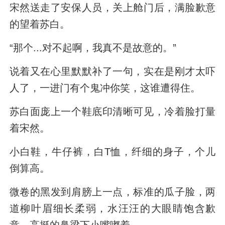
宋然送走了安保人员，关上舱门后，满脸歉意
的望着苏白。
“那个...对不起啊，我真不是故意的。”
说着又在心里默默补了一句，实在是刚才太吓
人了，一进门有个鬼冲你笑，这谁遭得住。
苏白面庞上一个鞋底印清晰可见，冷着脸打量
着宋然。
小白鞋，牛仔裤，白T恤，纤细的身子，个儿
倒算高。
微卷的黑发到肩膀上一点，标准的瓜子脸，两
道柳叶眉细长柔弱，水汪汪的大眼睛饱含歉
意，高挺的鼻梁下小嘴嘟着。