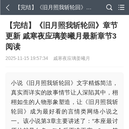
【完结】《旧月照我斩轮回》章节更新 戚寒夜应璃姜曦月最新章节3阅读
【完结】《旧月照我斩轮回》章节
更新 戚寒夜应璃姜曦月最新章节3
阅读
2025-11-15 19:57:34
戚寒夜应璃姜曦月
小说《旧月照我斩轮回》文字精炼简洁，
真实而详实的故事情节让人深陷其中，栩
栩如生的人物形象塑造，让《旧月照我斩
轮回》成为最好看的言情类网络小说之
一。该小说第3章主要讲述了：“本座最讨