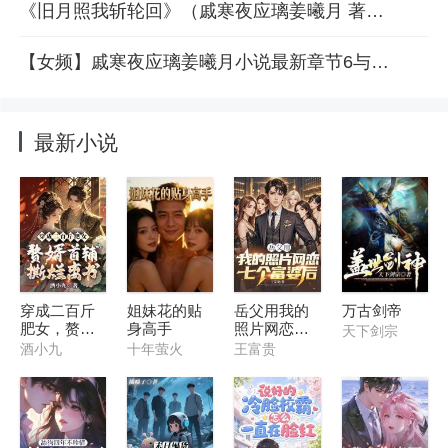
《旧月照我斩轮回》（戚寒夜应璃姜曦月 著）全章节免费阅读
【女频】戚寒夜应璃姜曦月小说最新章节6与君分享
最新小说
穿成二百斤
姐妹花的贴
岳父用我的
万古剑帝
肥女，赘婿
身高手
照片网恋七
天下剑宗
首辅撕烂离
个富婆后
酒小九
十年萤火
王富贵
书