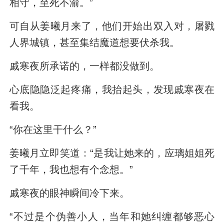
相守，至死不渝。”
可自从姜曦月来了，他们开始出双入对，屠戮
人界城镇，甚至集结魔道想要伏杀我。
戚寒夜所承诺的，一样都没做到。
心底隐隐泛起疼痛，我抬起头，发现戚寒夜在
看我。
“你在这里干什么？”
姜曦月立即笑道：“是我让她来的，应璃姐姐死
了千年，我也想有个念想。”
戚寒夜的眼神瞬间冷下来。
“不过是个伪善小人，当年和她纠缠都够恶心