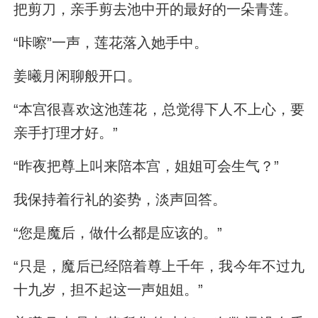
把剪刀，亲手剪去池中开的最好的一朵青莲。
“咔嚓”一声，莲花落入她手中。
姜曦月闲聊般开口。
“本宫很喜欢这池莲花，总觉得下人不上心，要
亲手打理才好。”
“昨夜把尊上叫来陪本宫，姐姐可会生气？”
我保持着行礼的姿势，淡声回答。
“您是魔后，做什么都是应该的。”
“只是，魔后已经陪着尊上千年，我今年不过九
十九岁，担不起这一声姐姐。”