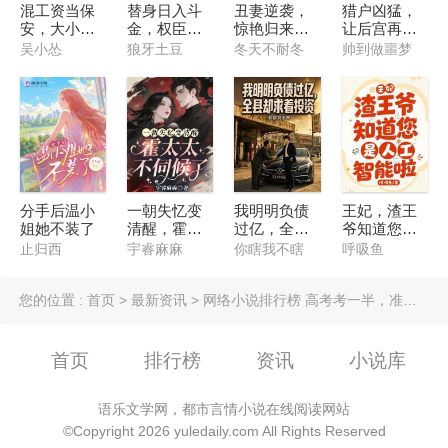
混工资当保
替身日入斗
丑妻逆袭，
猎户凶猛，
安，大小姐
金，权臣们
惊艳归来他
让后宫再次
非要嫁我
争疯了
跪求复婚
伟大
吴小怂
狼牙土豆
冬天不耐冬
帅到做噩梦
分手后温小
一朝失忆变
我明明负债
王妃，渣王
姐她不装了
清醒，霍太
过亿，全县
爷知道您是
太不伺候了
却求着投资
人工智能啦
止归西
宇睿麻麻
你瞎我不瞎
呼吸鱼
您的位置 :
首页
>
最新资讯
> 网络小说排行榜 高考考一半，准状元的我自曝作弊精彩章节6邀你试读
首页
排行榜
资讯
小说库
语乐文学网，都市言情小说在线阅读网站
©Copyright 2026 yuledaily.com All Rights Reserved