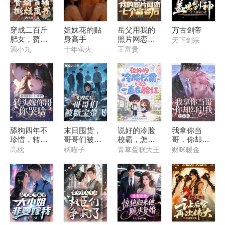
穿成二百斤
姐妹花的贴
岳父用我的
万古剑帝
肥女，赘婿
身高手
照片网恋七
天下剑宗
首辅撕烂离
个富婆后
酒小九
十年萤火
王富贵
书
舔狗四年不
末日囤货，
说好的冷脸
我拿你当
珍惜，转头
哥哥们被糖
校霸，怎么
哥，你却勾
嫁你哥你哭
宝带飞
一直在脸红
引我，这对
高枕
橘喵子
青草蛋糕大王
财咪暖金
啥？
吗