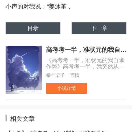
小声的对我说：“姜沐堇，
目录
下一章
高考考一半，准状元的我自曝作弊
《高考考一半，准状元的我自曝
作弊》高考考一半，我突然从口
袋掏出小抄高高举起。监考老师
举个栗子
言情
当即没收我的试卷，宣布我成绩
失效。而当他们查看我的小抄时
小说详情
却惊讶发现，那上面竟写满了下
一场高考试题的标准答案！督察
组立刻派人将我带走调查，我被
警察押送离开考场。
相关文章