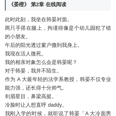
《晏橙》 第2章 在线阅读
此时此刻，我坐在韩晏对面。
两只手搭在腿上，拘谨得像是个幼儿园犯了错
的小朋友。
午后的阳光透过窗户撒到我身上。
我现在活人微死。
我的相亲对象怎么会是韩晏呢？
对于韩晏，我并不陌生。
作为 A 大最年轻的法学系教授，韩晏不仅专业
能力强，还长得十分帅气。
剑眉星目，鼻梁高挺。
冷脸时让人想直呼 daddy。
我刚入学的时候，就听说了韩晏「A 大冷面男