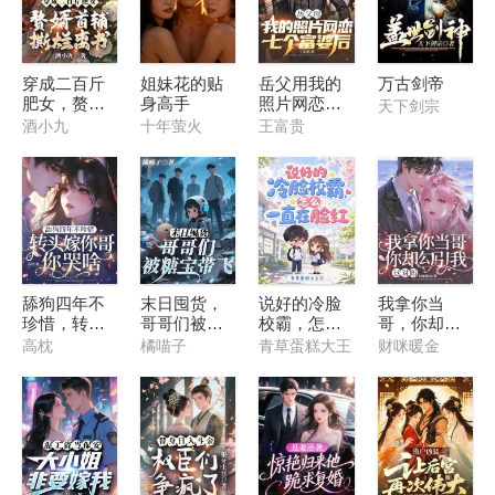
穿成二百斤
姐妹花的贴
岳父用我的
万古剑帝
肥女，赘婿
身高手
照片网恋七
天下剑宗
首辅撕烂离
个富婆后
酒小九
十年萤火
王富贵
书
舔狗四年不
末日囤货，
说好的冷脸
我拿你当
珍惜，转头
哥哥们被糖
校霸，怎么
哥，你却勾
嫁你哥你哭
宝带飞
一直在脸红
引我，这对
高枕
橘喵子
青草蛋糕大王
财咪暖金
啥？
吗