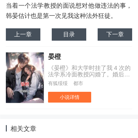
当着一个法学教授的面说想对他做违法的事，
韩晏估计也是第一次见我这种法外狂徒。
上一章
目录
下一章
晏橙
《晏橙》和大学时挂了我 4 次的
法学系冷面教授闪婚了。婚后，
除了床榻之上，我们交流甚少。
有狐绥绥
都市
我实在受不了韩晏过于沉闷严肃
的性子。
小说详情
相关文章