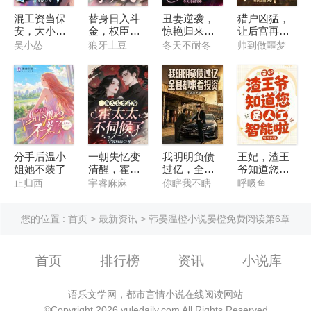
混工资当保
替身日入斗
丑妻逆袭，
猎户凶猛，
安，大小姐
金，权臣们
惊艳归来他
让后宫再次
非要嫁我
争疯了
跪求复婚
伟大
吴小怂
狼牙土豆
冬天不耐冬
帅到做噩梦
分手后温小
一朝失忆变
我明明负债
王妃，渣王
姐她不装了
清醒，霍太
过亿，全县
爷知道您是
太不伺候了
却求着投资
人工智能啦
止归西
宇睿麻麻
你瞎我不瞎
呼吸鱼
您的位置 :
首页
>
最新资讯
> 韩晏温橙小说晏橙免费阅读第6章
首页
排行榜
资讯
小说库
语乐文学网，都市言情小说在线阅读网站
©Copyright 2026 yuledaily.com All Rights Reserved