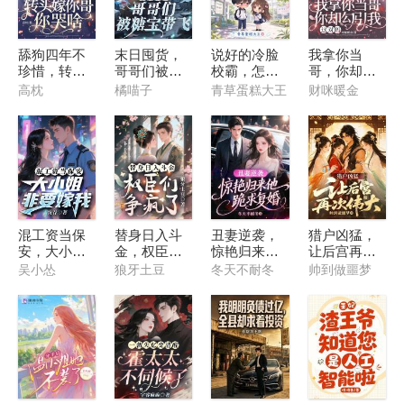
舔狗四年不
末日囤货，
说好的冷脸
我拿你当
珍惜，转头
哥哥们被糖
校霸，怎么
哥，你却勾
嫁你哥你哭
宝带飞
一直在脸红
引我，这对
高枕
橘喵子
青草蛋糕大王
财咪暖金
啥？
吗
混工资当保
替身日入斗
丑妻逆袭，
猎户凶猛，
安，大小姐
金，权臣们
惊艳归来他
让后宫再次
非要嫁我
争疯了
跪求复婚
伟大
吴小怂
狼牙土豆
冬天不耐冬
帅到做噩梦