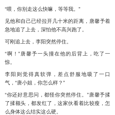
“喂，你别走这么快嘛，等等我。”
见他和自己已经拉开几十米的距离，唐馨予着
急地追了上去，深怕他不高兴跑了。
可刚追上去，李阳突然停住。
“啊！”唐馨予一头撞在他的后背上，吃了一
惊。
李阳则觉得真软弹，差点舒服地吸了一口
气，“唐小姐，你怎么样？”
“你还好意思问，都怪你突然停住。”唐馨予揉
了揉额头，都发红了，这家伙看着比较瘦，怎
么身体这么结实这么硬。