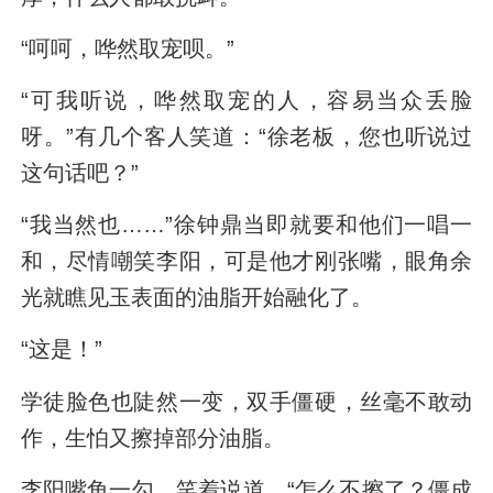
“呵呵，哗然取宠呗。”
“可我听说，哗然取宠的人，容易当众丢脸
呀。”有几个客人笑道：“徐老板，您也听说过
这句话吧？”
“我当然也……”徐钟鼎当即就要和他们一唱一
和，尽情嘲笑李阳，可是他才刚张嘴，眼角余
光就瞧见玉表面的油脂开始融化了。
“这是！”
学徒脸色也陡然一变，双手僵硬，丝毫不敢动
作，生怕又擦掉部分油脂。
李阳嘴角一勾，笑着说道，“怎么不擦了？僵成