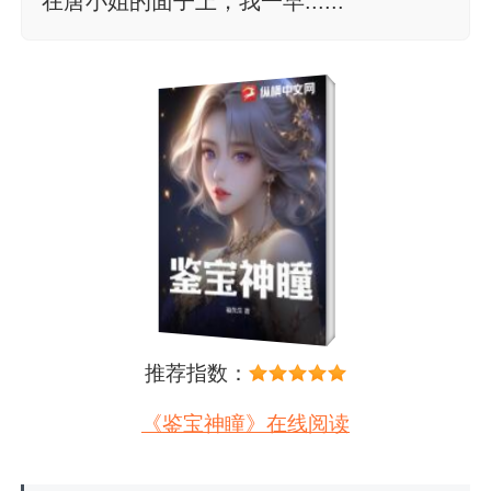
在唐小姐的面子上，我一早......
推荐指数：
《鉴宝神瞳》在线阅读