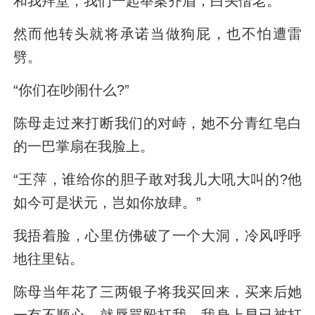
和我拜堂，我们一起举案齐眉，白头偕老。
然而他转头就将承诺当做狗屁，也不怕遭雷
劈。
“你们在吵闹什么?”
陈母走过来打断我们的对峙，她不分青红皂白
的一巴掌扇在我脸上。
“王萍，谁给你的胆子敢对我儿大吼大叫的?他
如今可是状元，岂如你放肆。”
我捂着脸，心里仿佛破了一个大洞，冷风呼呼
地往里钻。
陈母当年花了三两银子将我买回来，买来后她