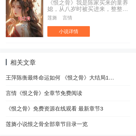
《恨之骨》我是陈家买来的童养
媳，从八岁时被买进来，整整伺
候了他们十余年。好不容易等到
莲旖
言情
陈衡高中状元，我以为苦日子终
于过去了。但没想到他却要抛弃
小说详情
我，迎娶沈家千金沈思嘉。我心
如死灰准备离开，可沈思嘉并不
准备放了我。她将我卖进青楼，
受尽百般折磨。直到有日青楼里
来了一个眉目舒朗的男子。身边
相关文章
的老鸨告诉我，他是沈府的嫡长
公子，位高权重。“是吗！”我望
王萍陈衡最终命运如何 《恨之骨》大结局1更新
着他的身影，缓缓勾了勾红唇。
言情《恨之骨》全章节免费阅读
《恨之骨》免费资源在线观看 最新章节3
莲旖小说恨之骨全部章节目录一览