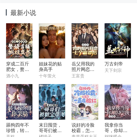
最新小说
穿成二百斤
姐妹花的贴
岳父用我的
万古剑帝
肥女，赘婿
身高手
照片网恋七
天下剑宗
首辅撕烂离
个富婆后
酒小九
十年萤火
王富贵
书
舔狗四年不
末日囤货，
说好的冷脸
我拿你当
珍惜，转头
哥哥们被糖
校霸，怎么
哥，你却勾
嫁你哥你哭
宝带飞
一直在脸红
引我，这对
高枕
橘喵子
青草蛋糕大王
财咪暖金