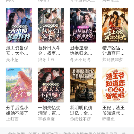
啥？
吗
混工资当保
替身日入斗
丑妻逆袭，
猎户凶猛，
安，大小姐
金，权臣们
惊艳归来他
让后宫再次
非要嫁我
争疯了
跪求复婚
伟大
吴小怂
狼牙土豆
冬天不耐冬
帅到做噩梦
分手后温小
一朝失忆变
我明明负债
王妃，渣王
姐她不装了
清醒，霍太
过亿，全县
爷知道您是
太不伺候了
却求着投资
人工智能啦
止归西
宇睿麻麻
你瞎我不瞎
呼吸鱼