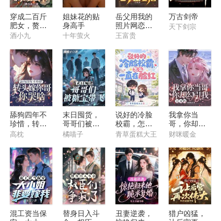
穿成二百斤
姐妹花的贴
岳父用我的
万古剑帝
肥女，赘婿
身高手
照片网恋七
天下剑宗
首辅撕烂离
个富婆后
酒小九
十年萤火
王富贵
书
舔狗四年不
末日囤货，
说好的冷脸
我拿你当
珍惜，转头
哥哥们被糖
校霸，怎么
哥，你却勾
嫁你哥你哭
宝带飞
一直在脸红
引我，这对
高枕
橘喵子
青草蛋糕大王
财咪暖金
啥？
吗
混工资当保
替身日入斗
丑妻逆袭，
猎户凶猛，