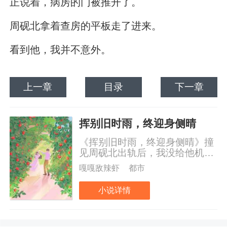
正说着，病房的门被推开了。
周砚北拿着查房的平板走了进来。
看到他，我并不意外。
上一章
目录
下一章
挥别旧时雨，终迎身侧晴
《挥别旧时雨，终迎身侧晴》撞
见周砚北出轨后，我没给他机会
直接提了分手。我一件一件收拾
嘎嘎敌辣虾
都市
自己的行李，他看着，突然开
口：“陈昭昭，你知道你最没劲的
小说详情
地方是什么吗？”我顿了顿，转过
头。他吐了口烟，笑得轻佻：“你
太无趣了，在床上连句好听的话