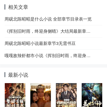
都不会讲，没意思。”我抱着东西
走了，眼泪憋着没流。三年后，
相关文章
我在医院走廊里和他迎面撞上。
他穿着白大褂，手里的病历本差
周砚北陈昭昭是什么小说 全部章节目录表一览
点被我撞掉。四目相对，他打量
了我一眼，语气玩味：“哟，这不
是我那个木头前女友吗？”我
《挥别旧时雨，终迎身侧晴》大结局最新章节第2章
周砚北陈昭昭小说最新章节3无需书豆
嘎嘎敌辣虾都市小说《挥别旧时雨，终迎身侧晴》最新章节4阅读
最新小说