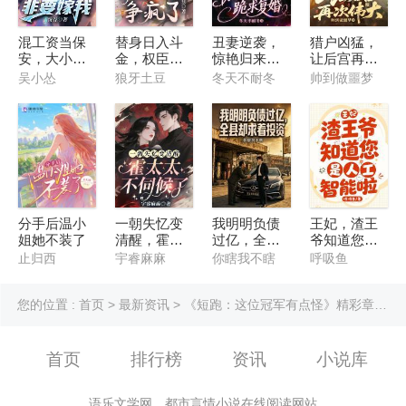
混工资当保
替身日入斗
丑妻逆袭，
猎户凶猛，
安，大小姐
金，权臣们
惊艳归来他
让后宫再次
非要嫁我
争疯了
跪求复婚
伟大
吴小怂
狼牙土豆
冬天不耐冬
帅到做噩梦
分手后温小
一朝失忆变
我明明负债
王妃，渣王
姐她不装了
清醒，霍太
过亿，全县
爷知道您是
太不伺候了
却求着投资
人工智能啦
止归西
宇睿麻麻
你瞎我不瞎
呼吸鱼
您的位置 :
首页
>
最新资讯
> 《短跑：这位冠军有点怪》精彩章节第10章邀您共赏
首页
排行榜
资讯
小说库
语乐文学网，都市言情小说在线阅读网站