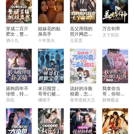
穿成二百斤
姐妹花的贴
岳父用我的
万古剑帝
肥女，赘婿
身高手
照片网恋七
天下剑宗
首辅撕烂离
个富婆后
酒小九
十年萤火
王富贵
书
舔狗四年不
末日囤货，
说好的冷脸
我拿你当
珍惜，转头
哥哥们被糖
校霸，怎么
哥，你却勾
嫁你哥你哭
宝带飞
一直在脸红
引我，这对
高枕
橘喵子
青草蛋糕大王
财咪暖金
啥？
吗