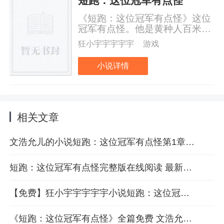
短跑：这位冠军有点怪
《短跑：这位冠军有点怪》这位
冠军有点怪。他是黄种人百米破
10第一人，亚洲体坛巨星、荣誉
狂小宇宇宇宇宇
游戏
无数，他的出现和崛起，掀起了
中国乃至亚洲范围内的短跑热，
小说详情
与牙买加闪电博尔特一起成就了
短跑史上最伟大的“黄金时代”！
但赛场外......记者：作为一名运
动员，您是怎么写出《追梦赤
子》《夜空中最亮的星》
相关文章
《OneDay》
《WeAreYoung》......
文浩允儿的小说短跑：这位冠军有点怪第1章免费看
短跑：这位冠军有点怪完整版在线阅读 最新章节2免费赏析
【免费】狂小宇宇宇宇宇小说短跑：这位冠军有点怪全部章节在线阅读
《短跑：这位冠军有点怪》全篇免费 文浩允儿小说全章节目录