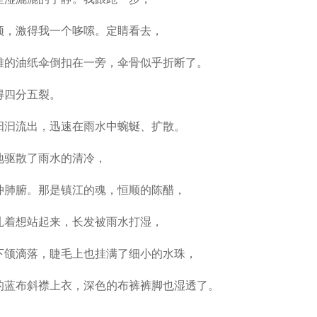
颈，激得我一个哆嗦。定睛看去，
雅的油纸伞倒扣在一旁，伞骨似乎折断了。
得四分五裂。
汩汩流出，迅速在雨水中蜿蜒、扩散。
地驱散了雨水的清冷，
冲肺腑。那是镇江的魂，恒顺的陈醋，
扎着想站起来，长发被雨水打湿，
下颌滴落，睫毛上也挂满了细小的水珠，
的蓝布斜襟上衣，深色的布裤裤脚也湿透了。