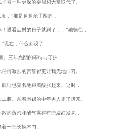
似乎被一种更深的委屈和无奈取代了。
弧度，“那是爸爸亲手酿的，
年！眼看启封的日子就到了……”她顿住，
“现在，什么都没了。
心里。三年光阴的等待与守护，
比任何激烈的言辞都更让我无地自容。
，眼眶也莫名地跟着酸胀起来。这时，
旧工装、系着围裙的中年男人走了进来。
不散的蒸汽和醋气熏得有些发红发亮，
拿着一把长柄木勺，