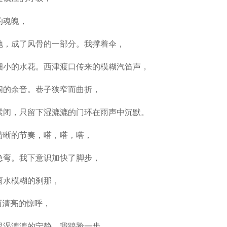
的魂魄，
地，成了风骨的一部分。我撑着伞，
细小的水花。西津渡口传来的模糊汽笛声，
闷的余音。巷子狭窄而曲折，
紧闭，只留下湿漉漉的门环在雨声中沉默。
清晰的节奏，嗒，嗒，嗒，
急弯。我下意识加快了脚步，
雨水模糊的刹那，
而清亮的惊呼，
里湿漉漉的宁静。我踉跄一步，