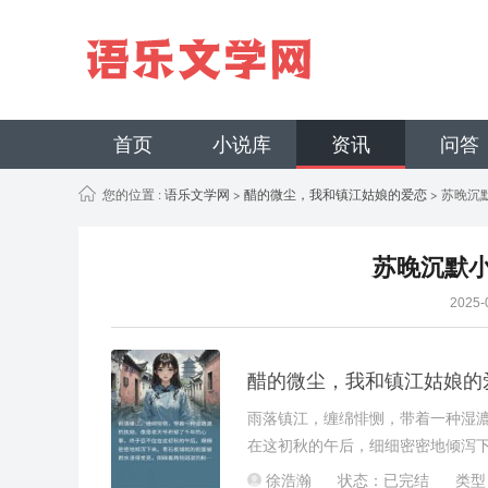
首页
小说库
资讯
问答
您的位置 :
语乐文学网
>
醋的微尘，我和镇江姑娘的爱恋
> 苏晚沉
苏晚沉默
2025
醋的微尘，我和镇江姑娘的
雨落镇江，缠绵悱恻，带着一种湿
在这初秋的午后，细细密密地倾泻
徐浩瀚
状态：已完结
类型