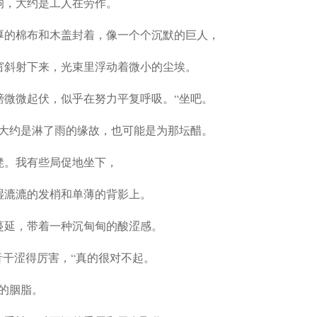
响，大约是工人在劳作。
厚的棉布和木盖封着，像一个个沉默的巨人，
窗斜射下来，光束里浮动着微小的尘埃。
膀微微起伏，似乎在努力平复呼吸。“坐吧。
，大约是淋了雨的缘故，也可能是为那坛醋。
凳。我有些局促地坐下，
湿漉漉的发梢和单薄的背影上。
蔓延，带着一种沉甸甸的酸涩感。
音干涩得厉害，“真的很对不起。
的胭脂。