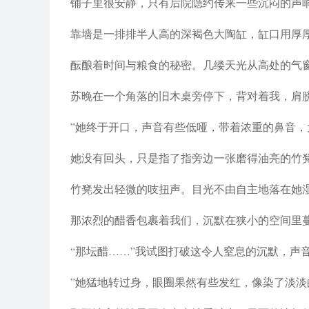
铺子里很安静，只有后院隐约传来一些沉闷的声
靠墙是一排排半人高的深褐色大陶缸，缸口用厚
酝酿着时间与粮食的秘密。几缕天光从高处的气
苏晚在一个角落的旧木桌旁停下，背对着我，肩
”她终于开口，声音有些低哑，带着浓重的鼻音
她没有回头，只是指了指旁边一张磨得油亮的竹
竹凳发出轻微的吱扭声。目光不由自主地落在她
那浓烈的醋香包裹着我们，沉默在狭小的空间里
“那坛醋……”我试图打破这令人窒息的沉默，声
”她猛地转过身，眼圈果然有些发红，像染了淡淡