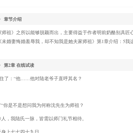
》 章节介绍
家师祖》之所以能够脱颖而出，主要得益于作者明前奶酪别具匠
未婚妻悔婚羞辱我，却不知我是她夫家师祖》第1章介绍：5我
 第2章 在线试读
住了：“他……他对陆老爷子直呼其名？
”“你是不是想问我为何称沈先生为师祖？
传人，我陆氏一脉，皆需以师门礼节相待。
于身上七七四十九日，