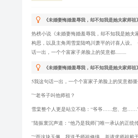
《未婚妻悔婚羞辱我，却不知我是她夫家师祖
热榜小说《未婚妻悔婚羞辱我，却不知我是她夫
构思，以及主角周雪棠陆鸣川萧平的讨喜人设。《
话一出，一个个富家子弟脸上的笑意都.........
《未婚妻悔婚羞辱我，却不知我是她夫家师祖》
5我这句话一出，一个个富家子弟脸上的笑意都僵
”“老爷子叫他师祖？
雪棠整个人更是站立不稳：“爷爷……您、您……
”陆振寰沉声道：“他乃是我师门唯一承认的正统
”“而这块玉佩，我送予师祖修缮，并请求师祖戴