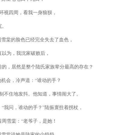
他环视四周，看我一身狼狈，
沉。
周雪棠的脸色已经完全失去了血色，
直以为，我沈家破败后，
前的，居然是整个陆氏家族辈分最高的存在？
她机会，冷声道：“谁动的手？
控制不住地发抖。他知道，事情闹大了。
“我问，谁动的手？”陆振寰拄着拐杖，
着周雪棠：“老爷子，是她！
周雪棠说她是陆家的少奶奶，