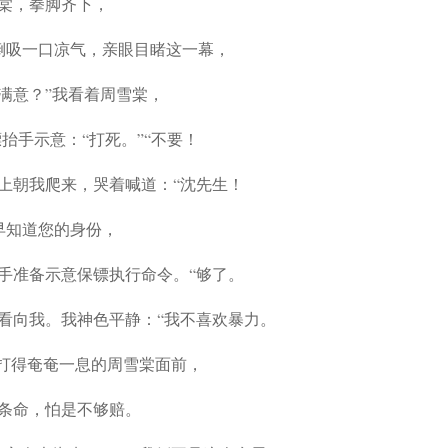
棠，拳脚齐下，
倒吸一口凉气，亲眼目睹这一幕，
满意？”我看着周雪棠，
抬手示意：“打死。”“不要！
上朝我爬来，哭着喊道：“沈先生！
早知道您的身份，
手准备示意保镖执行命令。“够了。
看向我。我神色平静：“我不喜欢暴力。
被打得奄奄一息的周雪棠面前，
条命，怕是不够赔。