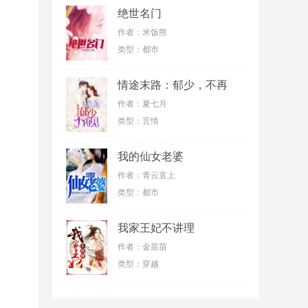
绝世名门
作者：米饭熊
类型：都市
情途末路：郁少，不再
见
作者：夏七月
类型：言情
我的仙女老婆
作者：青云直上
类型：都市
我家王妃不讲理
作者：金苗苗
类型：穿越