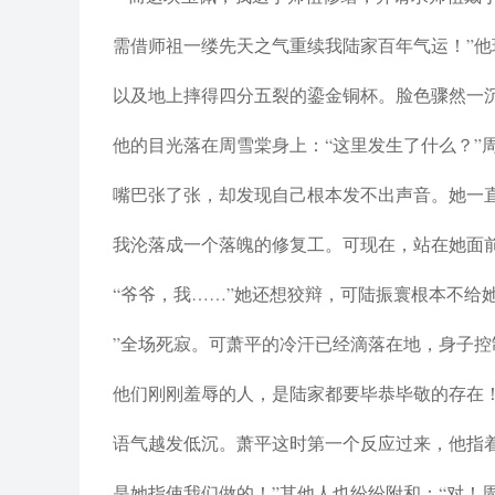
需借师祖一缕先天之气重续我陆家百年气运！”
以及地上摔得四分五裂的鎏金铜杯。脸色骤然一
他的目光落在周雪棠身上：“这里发生了什么？”
嘴巴张了张，却发现自己根本发不出声音。她一
我沦落成一个落魄的修复工。可现在，站在她面
“爷爷，我……”她还想狡辩，可陆振寰根本不给
”全场死寂。可萧平的冷汗已经滴落在地，身子
他们刚刚羞辱的人，是陆家都要毕恭毕敬的存在！
语气越发低沉。萧平这时第一个反应过来，他指
是她指使我们做的！”其他人也纷纷附和：“对！