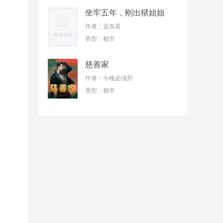
坐牢五年，刚出狱姐姐
们就抛弃我
作者：远东君
类型：都市
慈善家
作者：今晚必须肝
类型：都市