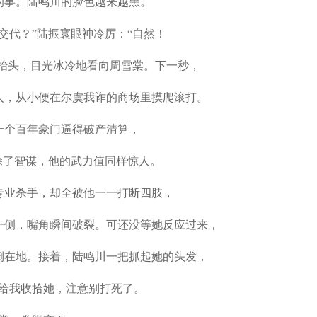
的事。陆鸣川的脸色越来越黑。
交代？”陆振寰眼神冷厉：“自然！
川抬头，目光冰冷地看向周雪棠。下一秒，
人，从小便在尔虞我诈的商场里摸爬滚打。
一个百年豪门逼得破产清算，
除了智谋，他的武力值同样惊人。
专业杀手，却全被他一一打断四肢，
一侧，嘴角瞬间破裂。可还没等她反应过来，
倒在地。接着，陆鸣川一把抓起她的头发，
“给我收拾她，注意别打死了。