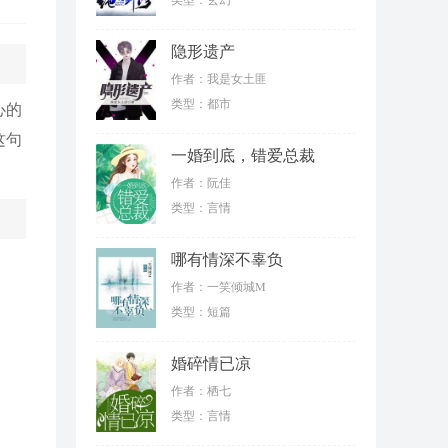
隐形遗产
作者：我是女土匪
类型：都市
心的
这句
一婚到底，错爱总裁
作者：阮佳
类型：言情
哪有情深不辜负
作者：一笑倾城M
类型：短篇
婚碎情已凉
作者：栖七
类型：言情