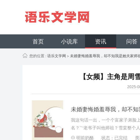
首页
小说库
资讯
问答
您的位置 :
语乐文学网
>
未婚妻悔婚羞辱我，却不知我是她夫家师
【女频】主角是周雪
2025-
未婚妻悔婚羞辱我，却不知
我这句话一出，一个个富家子弟脸上
名？”“老爷子叫他师祖？雪棠整个
明前奶酪
状态：已完结
类