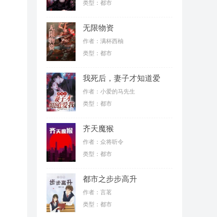
类型：都市
无限物资
作者：满杯西柚
类型：都市
我死后，妻子才知道爱
我
作者：小爱的马先生
类型：都市
齐天魔猴
作者：众将听令
类型：都市
都市之步步高升
作者：言茗
类型：都市