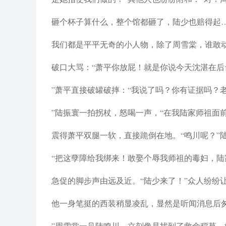
砸个杯子算什么，整个馆都砸了，陆少也赔得起…
我们都是平平无奇的小人物，除了周雪棠，谁敢
破口大骂：“萧平你放屁！就是你说今天沈湛在
”萧平直接破罐破摔：“我说了吗？你有证据吗？老
”陆振寰一拍拐杖，怒喝一声，“在我陆家师祖面
震得萧平双腿一软，直接跪倒在地。“鸣川呢？”
“把这孽障给我绑来！敢娶个辱我师祖的毒妇，陆
急促的脚步声由远及近。“陆少来了！”众人纷纷
他一身笔挺的西装稍显凌乱，显然是听闻消息后
”周雪棠一见陆鸣川，立刻像是找到了救命稻草，