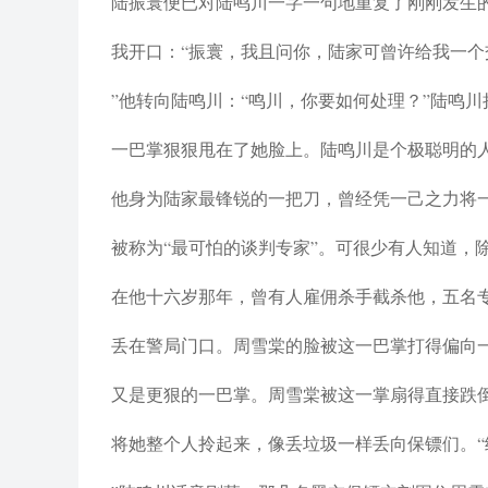
陆振寰便已对陆鸣川一字一句地重复了刚刚发生
我开口：“振寰，我且问你，陆家可曾许给我一个
”他转向陆鸣川：“鸣川，你要如何处理？”陆鸣
一巴掌狠狠甩在了她脸上。陆鸣川是个极聪明的
他身为陆家最锋锐的一把刀，曾经凭一己之力将
被称为“最可怕的谈判专家”。可很少有人知道，
在他十六岁那年，曾有人雇佣杀手截杀他，五名
丢在警局门口。周雪棠的脸被这一巴掌打得偏向
又是更狠的一巴掌。周雪棠被这一掌扇得直接跌
将她整个人拎起来，像丢垃圾一样丢向保镖们。