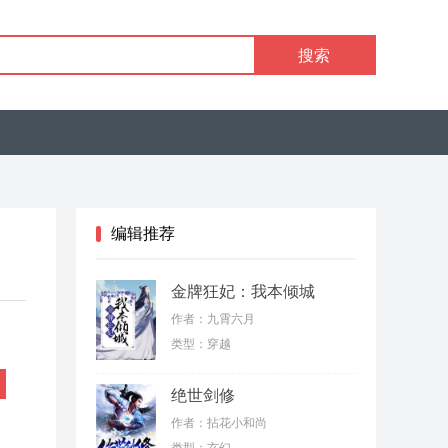
搜索
编辑推荐
金牌狂妃：我本倾城
作者：九霄六月
类型：穿越
绝世剑修
作者：拈花小和尚
类型：玄幻