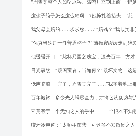
”周雪棠整个人如坠冰窖。陆鸣川立刻上前：“把
这孩子脑子怎么这么轴啊。7她挣扎着抬头：“我
我父母会赔的……求求您……”“赔钱？”我似笑
“你真当这是一件普通杯子？”陆振寰缓缓走到碎
他缓缓开口：“此杯乃国之瑰宝，遗失百年，方才
目光森然：“毁国宝者，当如何？”毁坏文物，这
低声喃喃：“完了，周雪棠完了……”我望着地上
百年辗转，多少先人竭尽全力，才将它从废墟与
它竟毁于一个无知之人的手中——一个根本不知
咬牙冷声道：“太师祖慈悲，可这等不知敬畏之人