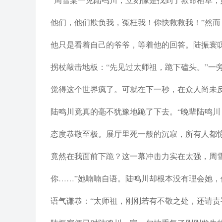
他们，他们欺负我，冤枉我！你快救救我！”然而
他只是看着自己的爷爷，等着他的回答。陆振寰
拐杖敲击地板：“先见过太师祖，跪下磕头。”一
觉得这个世界疯了。可就在下一秒，在众人尚未
陆鸣川竟真的毫不犹豫地跪了下去。“晚辈陆鸣川
态度恭敬至极。展厅里死一般的沉寂，所有人都
竟然在我面前下跪？这一幕冲击力实在太强，周
你……”她喃喃自语。陆鸣川却根本没有理会她
语气谦恭：“太师祖，刚刚若有不敬之处，还请责