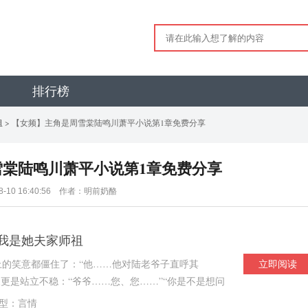
排行榜
祖
> 【女频】主角是周雪棠陆鸣川萧平小说第1章免费分享
棠陆鸣川萧平小说第1章免费分享
08-10 16:40:56 作者：明前奶酪
我是她夫家师祖
的笑意都僵住了：“他……他对陆老爷子直呼其
立即阅读
人更是站立不稳：“爷爷……您、您……”“你是不是想问
型：言情