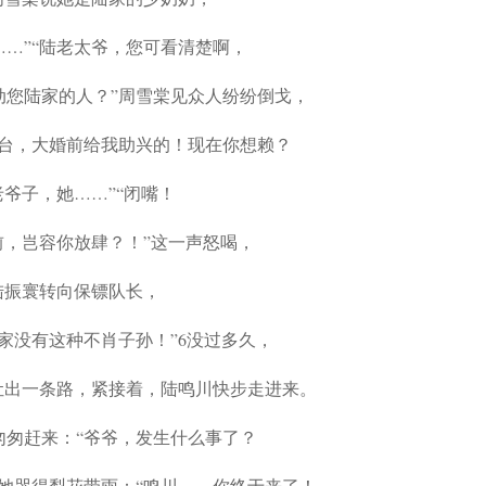
…”“陆老太爷，您可看清楚啊，
动您陆家的人？”周雪棠见众人纷纷倒戈，
后台，大婚前给我助兴的！现在你想赖？
爷子，她……”“闭嘴！
前，岂容你放肆？！”这一声怒喝，
陆振寰转向保镖队长，
家没有这种不肖子孙！”6没过多久，
让出一条路，紧接着，陆鸣川快步走进来。
匆匆赶来：“爷爷，发生什么事了？
她哭得梨花带雨：“鸣川……你终于来了！