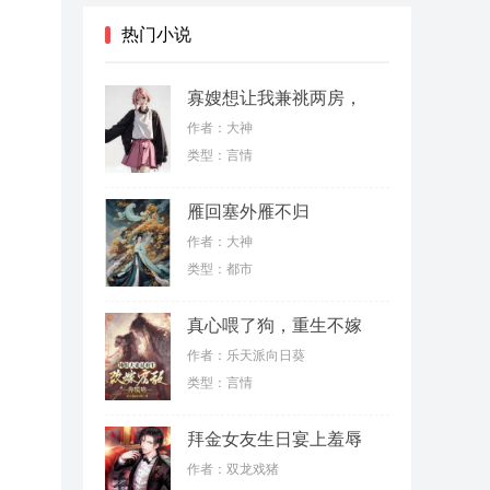
热门小说
寡嫂想让我兼祧两房，
殊不知我是女儿身
作者：大神
类型：言情
雁回塞外雁不归
作者：大神
类型：都市
真心喂了狗，重生不嫁
薄情郎
作者：乐天派向日葵
类型：言情
拜金女友生日宴上羞辱
我，结果我反手继承了
作者：双龙戏猪
亿万家产