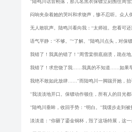
”陆鸣川话音刚落，那几名黑衣保镖立刻围住周雪
闷响夹杂着她的哭叫和求饶声，惨不忍听。众人
无人敢吭声。陆鸣川看向我：“太师祖。您看可还
语气平静：“不够。”“了解。”陆鸣川点头，对保镖
我错了！我真的错了！”周雪棠彻底崩溃，跪在地
我错了！求您饶了我……我真的不知道……如果
我绝不敢如此放肆……”而陆鸣川一脚踹开她，抬
”我淡淡地开口。保镖动作顿住，所有人的目光都
”陆鸣川垂眸，收回手势：“明白。”我缓步走到
淡淡道：“你砸了鎏金铜杯，毁了这场特展，这一