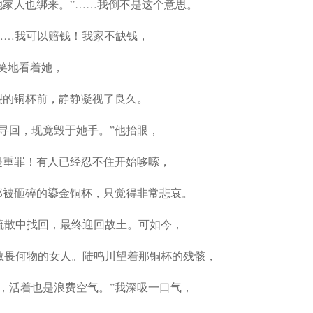
她家人也绑来。”……我倒不是这个意思。
……我可以赔钱！我家不缺钱，
非笑地看着她，
裂的铜杯前，静静凝视了良久。
寻回，现竟毁于她手。”他抬眼，
是重罪！有人已经忍不住开始哆嗦，
那被砸碎的鎏金铜杯，只觉得非常悲哀。
流散中找回，最终迎回故土。可如今，
敬畏何物的女人。陆鸣川望着那铜杯的残骸，
，活着也是浪费空气。”我深吸一口气，