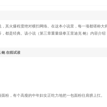
以此书，献给曾经百花齐放、最辉煌的世界重量级拳坛，
说，其火爆程度绝对横扫网络。在这本小说里，每一项都堪称大
等，都是经典。该小说（第三章重量级拳王里迪克·鲍）内容介绍
·鲍 在线试读
袋面粉，有个高瘦的中年妇女正吃力地把一包面粉往肩膀上扛。