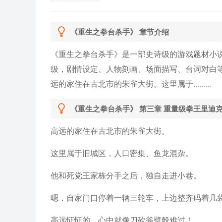
上唯有热血！好男儿唯有向前！谨
献给远去的泰森。
《重生之拳台杀手》 章节介绍
《重生之拳台杀手》是一部史诗级的游戏题材小
级，剧情设定、人物刻画、场面描写、台词对白
远的家住在古北市的朱雀大街。这里属于.........
《重生之拳台杀手》 第三章 重量级拳王里迪克
高远的家住在古北市的朱雀大街。
这里属于旧城区，人口密集、鱼龙混杂。
他和死党王家栋分手之后，独自走进小巷。
嗯，自家门口停着一辆三轮车，上边整齐码着几
高远怔怔的，心中就像刀砍斧劈般难过！