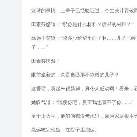
篮球的事情，上辈子已经验证过，今生决计要敬
田素芬怒道：“那你是什么材料？读书的材料？”
高远干笑道：“您多少给留个面子啊……儿子已
子……”
田素芬愕然！
眼前坐着的，真是自己那不靠谱的儿子？
这番话，听起来很新鲜，真令人感动啊！看来，
她叹气道：“随便你吧，反正我也管不了你……”
至于上大学，他们俩都没考虑过，因为家庭根本
高远吃完晚饭，在院子里溜达。