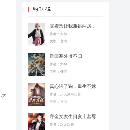
热门小说
寡嫂想让我兼祧两房，
殊不知我是女儿身
作者：大神
类型：言情
雁回塞外雁不归
作者：大神
类型：都市
真心喂了狗，重生不嫁
薄情郎
作者：乐天派向日葵
儿大
类型：言情
拜金女友生日宴上羞辱
我，结果我反手继承了
作者：双龙戏猪
亿万家产