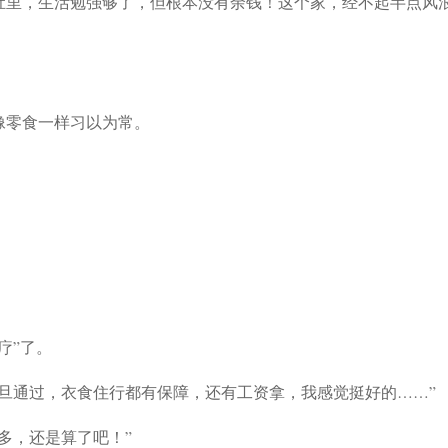
肚里，生活勉强够了，但根本没有余钱！这个家，经不起半点风
像零食一样习以为常。
疗”了。
旦通过，衣食住行都有保障，还有工资拿，我感觉挺好的……”
多，还是算了吧！”