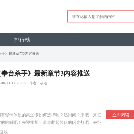
排行榜
杀手》最新章节3内容推送
拳台杀手》最新章节3内容推送
4-08-11 17:20:05 作者：胡油
拥有强悍体质的高远该如何选择呢？还用问？来吧！来征
立即阅读
霄的呐喊吧！去迎接那一道道此起彼伏的闪光灯吧！去征
！去收获那一张张簇新的支票和亮瞎眼的金腰带吧！拳台
游戏