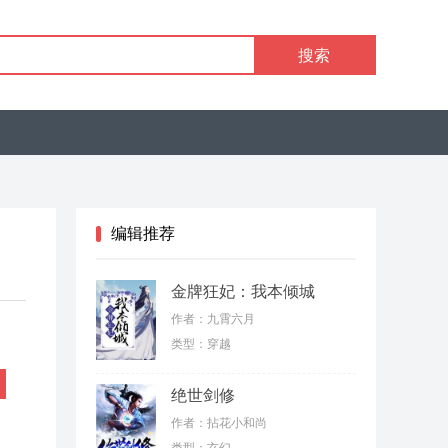
搜索
编辑推荐
金牌狂妃：我本倾城
作者：九霄六月
类型：穿越
绝世剑修
作者：拈花小和尚
类型：玄幻