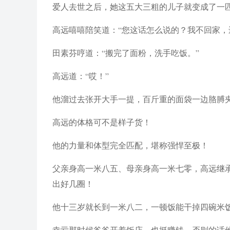
爱人去世之后，她这五大三粗的儿子就变成了一
高远嘻嘻陪笑道：“您这话怎么说的？我不回家，
田素芬哼道：“搬完了面粉，洗手吃饭。”
高远道：“哎！”
他溜过去张开大手一提，百斤重的面袋一边胳膊
高远的体格可不是样子货！
他的力量和体型完全匹配，堪称强悍至极！
父亲身高一米八五、母亲身高一米七零，高远继
出好几圈！
他十三岁就长到一米八二，一顿饭能干掉四碗米
幸亏那时候爸爸开着饭店，也挺赚钱，否则的话