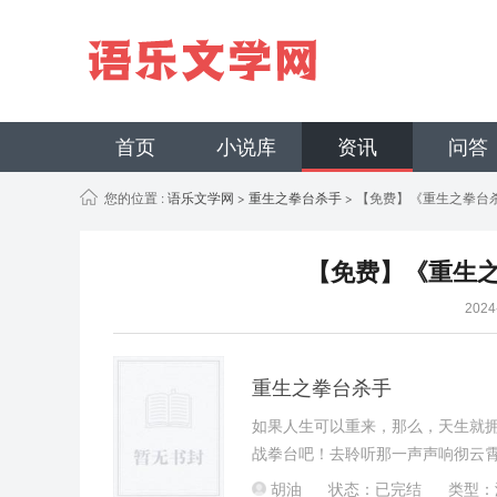
首页
小说库
资讯
问答
您的位置 :
语乐文学网
>
重生之拳台杀手
> 【免费】《重生之拳台
【免费】《重生之
202
重生之拳台杀手
如果人生可以重来，那么，天生就
战拳台吧！去聆听那一声声响彻云
服那一个个桀骜不驯的凶悍对手吧
胡油
状态：已完结
类型：