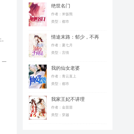
绝世名门
作者：米饭熊
类型：都市
情途末路：郁少，不再
上。
见
作者：夏七月
类型：言情
，一
我的仙女老婆
作者：青云直上
类型：都市
我家王妃不讲理
作者：金苗苗
类型：穿越