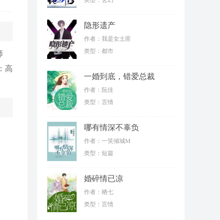
隐形遗产
作者：我是女土匪
类型：都市
师
：高
一婚到底，错爱总裁
作者：阮佳
类型：言情
哪有情深不辜负
作者：一笑倾城M
类型：短篇
婚碎情已凉
作者：栖七
类型：言情