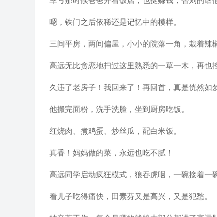
嗯，铁门之后依稀还是记忆中的模样。
三间平房，两间偏屋，小小的院落一角，栽着辣
高远无比贪恋地扫过这里熟悉的一草一木，再也
久违了老房子！我回来了！再回首，真是恍然如
他搬完面粉，洗手洗脸，坐到厨房吃饭。
红烧肉、煮鸡蛋、炒丝瓜，配白米饭。
真香！妈妈做的菜，永远也吃不腻！
高远同学启动疯狂模式，狼吞虎咽，一碗接着一
看儿子吃得痛快，田素芬又是高兴，又是犯愁。