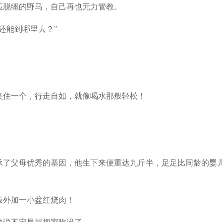
匹脱缰的野马，自己再也无力管教。
还能到哪里去？”
夹住一个，行走自如，就像喝水那般轻松！
承了父母优秀的基因，他生下来便重达九斤半，足足比同龄的婴
饭外加一小盆红烧肉！
他说不定早就把家吃没了……