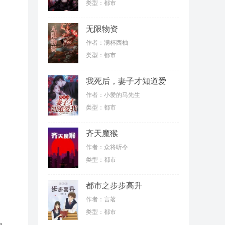
类型：都市
无限物资
作者：满杯西柚
类型：都市
我死后，妻子才知道爱
我
作者：小爱的马先生
类型：都市
齐天魔猴
作者：众将听令
类型：都市
都市之步步高升
作者：言茗
类型：都市