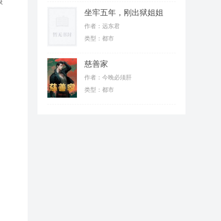
浪
坐牢五年，刚出狱姐姐
们就抛弃我
作者：远东君
类型：都市
慈善家
作者：今晚必须肝
类型：都市