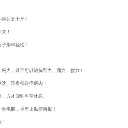
的重达五十斤！
起来！
石子那样轻松！
、腕力，甚至可以锻炼臂力、腿力、腰力！
发达、浑身都是疙瘩肉！
时，方才回到卧室休息。
一台电脑，墙壁上贴着海报！
报！