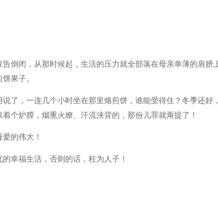
宣告倒闭，从那时候起，生活的压力就全部落在母亲单薄的肩膀
煎饼果子。
用说了，一连几个小时坐在那里烙煎饼，谁能受得住？冬季还好
挨着个炉膛，烟熏火燎、汗流浃背的，那份儿罪就甭提了！
母爱的伟大！
忧的幸福生活，否则的话，枉为人子！