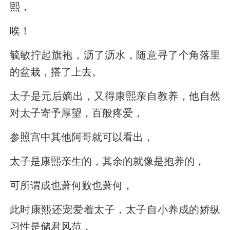
熙，
唉！
毓敏拧起旗袍，沥了沥水，随意寻了个角落里
的盆栽，搭了上去。
太子是元后嫡出，又得康熙亲自教养，他自然
对太子寄予厚望，百般疼爱，
参照宫中其他阿哥就可以看出，
太子是康熙亲生的，其余的就像是抱养的，
可所谓成也萧何败也萧何，
此时康熙还宠爱着太子，太子自小养成的娇纵
习性是储君风范，