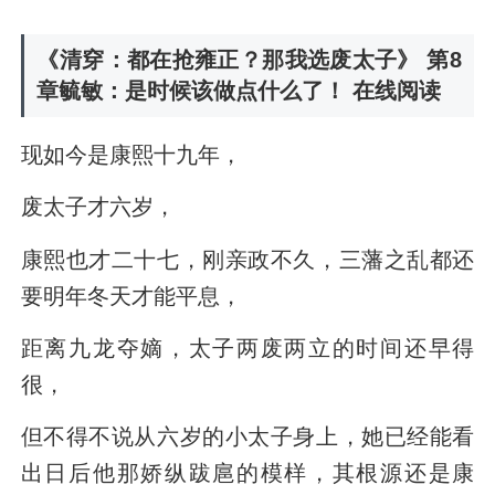
《清穿：都在抢雍正？那我选废太子》 第8
章毓敏：是时候该做点什么了！ 在线阅读
现如今是康熙十九年，
废太子才六岁，
康熙也才二十七，刚亲政不久，三藩之乱都还
要明年冬天才能平息，
距离九龙夺嫡，太子两废两立的时间还早得
很，
但不得不说从六岁的小太子身上，她已经能看
出日后他那娇纵跋扈的模样，其根源还是康