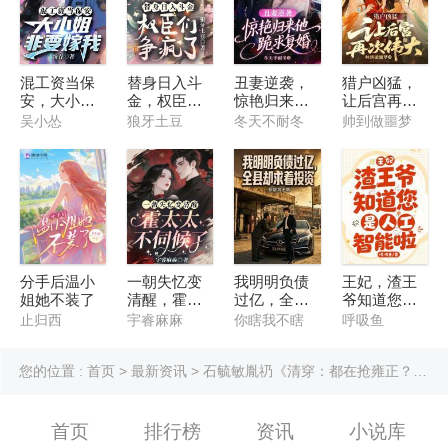
混工资当保
替身日入斗
丑妻逆袭，
猎户凶猛，
安，大小姐
金，权臣们
惊艳归来他
让后宫再次
非要嫁我
争疯了
跪求复婚
伟大
吴小怂
狼牙土豆
冬天不耐冬
帅到做噩梦
分手后温小
一朝失忆变
我明明负债
王妃，渣王
姐她不装了
清醒，霍太
过亿，全县
爷知道您是
太不伺候了
却求着投资
人工智能啦
止归西
宇睿麻麻
你瞎我不瞎
呼吸鱼
您的位置 :
首页
>
最新资讯
> 石毓敏胤礽《清穿：都在抢雍正？那我选废太子》通篇免费无需任何书豆
首页
排行榜
资讯
小说库