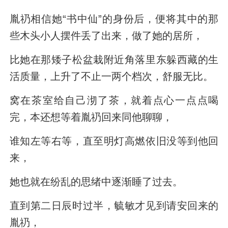
胤礽相信她“书中仙”的身份后，便将其中的那
些木头小人摆件丢了出来，做了她的居所，
比她在那矮子松盆栽附近角落里东躲西藏的生
活质量，上升了不止一两个档次，舒服无比。
窝在茶室给自己沏了茶，就着点心一点点喝
完，本还想等着胤礽回来同他聊聊，
谁知左等右等，直至明灯高燃依旧没等到他回
来，
她也就在纷乱的思绪中逐渐睡了过去。
直到第二日辰时过半，毓敏才见到请安回来的
胤礽，