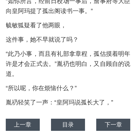
“如你所言，经前日校场一事后，詹事府等大臣
向皇阿玛提了孤出阁读书一事。”
毓敏狐疑看了他两眼，
这件事，她不早就说了吗？
“此乃小事，而且有礼部拿章程，孤估摸着明年
许是才会正式去。”胤礽也明白，又自顾自的说
道。
“所以呢，你在烦恼什么？”
胤礽轻笑了一声：“皇阿玛说孤长大了，”
上一章
目录
下一章