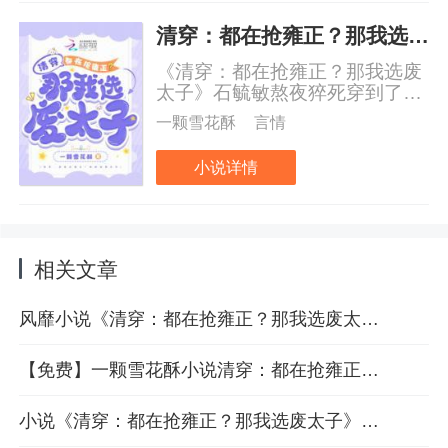
清穿：都在抢雍正？那我选废太子
《清穿：都在抢雍正？那我选废
太子》石毓敏熬夜猝死穿到了清
朝，却发现自己缩小了十倍，原
一颗雪花酥
言情
本是165cm的身高，如今只有
16.5cm。摸着饿的咕咕叫的肚子
小说详情
她决定给自己找个饲养员，一个
衣着光鲜，看起来就尊贵无比却
宛若个萌团子般的小孩闯入她的
视线，石毓敏眼神一亮：小子，
就是你了！大清皇太子胤礽突然
相关文章
得到个袖珍版“书中仙”，为了能
养好她，又当爹又当妈，不仅要
风靡小说《清穿：都在抢雍正？那我选废太子》全章节免费分享
亲自喂饭，还要帮她裁衣打扮。
【免费】一颗雪花酥小说清穿：都在抢雍正？那我选废太子全部章节在线阅读
小说《清穿：都在抢雍正？那我选废太子》更新了吗 最新章节3阅读