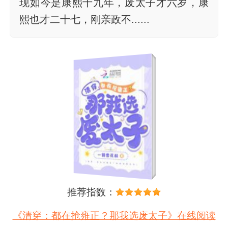
现如今是康熙十九年，废太子才六岁，康
熙也才二十七，刚亲政不......
推荐指数：
《清穿：都在抢雍正？那我选废太子》在线阅读