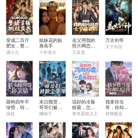
穿成二百斤
姐妹花的贴
岳父用我的
万古剑帝
肥女，赘婿
身高手
照片网恋七
天下剑宗
首辅撕烂离
个富婆后
酒小九
十年萤火
王富贵
书
舔狗四年不
末日囤货，
说好的冷脸
我拿你当
珍惜，转头
哥哥们被糖
校霸，怎么
哥，你却勾
嫁你哥你哭
宝带飞
一直在脸红
引我，这对
高枕
橘喵子
青草蛋糕大王
财咪暖金
啥？
吗