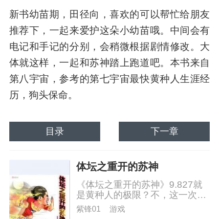
新书幼苗期，田径向，喜欢的可以帮忙给朋友
推荐下，一起来爱护这朵小幼苗哦。中间会有
电记和手记的分别，会稍微根据剧情修改。大
体就这样，一起和苏神踏上跑道吧。本书来自
第八宇宙，参考的第七宇宙最快黄种人生涯经
历，狗头保命。
目录
下一章
体坛之重开的苏神
《体坛之重开的苏神》9.827就
是黄种人的极限？不，这一次我
苏神一定要写出最强飞人的……
紫锋01
游戏
论文。应读者大佬们的要求特意