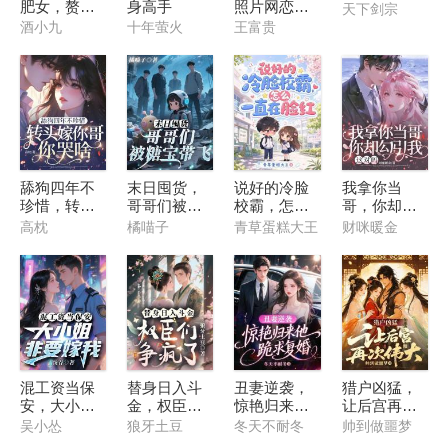
肥女，赘婿
身高手
照片网恋七
天下剑宗
首辅撕烂离
个富婆后
酒小九
十年萤火
王富贵
书
舔狗四年不
末日囤货，
说好的冷脸
我拿你当
珍惜，转头
哥哥们被糖
校霸，怎么
哥，你却勾
嫁你哥你哭
宝带飞
一直在脸红
引我，这对
高枕
橘喵子
青草蛋糕大王
财咪暖金
啥？
吗
混工资当保
替身日入斗
丑妻逆袭，
猎户凶猛，
安，大小姐
金，权臣们
惊艳归来他
让后宫再次
非要嫁我
争疯了
跪求复婚
伟大
吴小怂
狼牙土豆
冬天不耐冬
帅到做噩梦