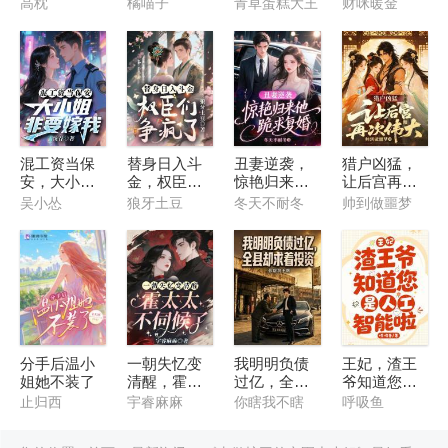
嫁你哥你哭
宝带飞
一直在脸红
引我，这对
高枕
橘喵子
青草蛋糕大王
财咪暖金
啥？
吗
混工资当保
替身日入斗
丑妻逆袭，
猎户凶猛，
安，大小姐
金，权臣们
惊艳归来他
让后宫再次
非要嫁我
争疯了
跪求复婚
伟大
吴小怂
狼牙土豆
冬天不耐冬
帅到做噩梦
分手后温小
一朝失忆变
我明明负债
王妃，渣王
姐她不装了
清醒，霍太
过亿，全县
爷知道您是
太不伺候了
却求着投资
人工智能啦
止归西
宇睿麻麻
你瞎我不瞎
呼吸鱼