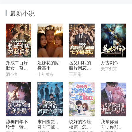
最新小说
穿成二百斤
姐妹花的贴
岳父用我的
万古剑帝
肥女，赘婿
身高手
照片网恋七
天下剑宗
首辅撕烂离
个富婆后
酒小九
十年萤火
王富贵
书
舔狗四年不
末日囤货，
说好的冷脸
我拿你当
珍惜，转头
哥哥们被糖
校霸，怎么
哥，你却勾