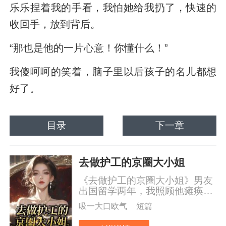
乐乐捏着我的手看，我怕她给我扔了，快速的
收回手，放到背后。
“那也是他的一片心意！你懂什么！”
我傻呵呵的笑着，脑子里以后孩子的名儿都想
好了。
目录
下一章
去做护工的京圈大小姐
《去做护工的京圈大小姐》男友
出国留学两年，我照顾他瘫痪中
风的妈妈，他回国时却拥抱着娇
吸一大口欧气
短篇
小可爱的白月光，我伤心欲绝，
男友妈妈接连辱骂之下，我提出