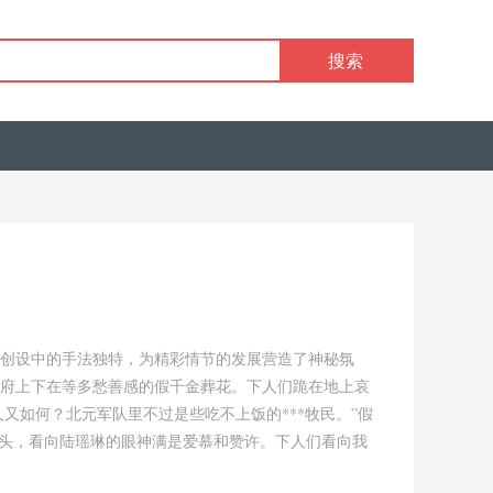
搜索
创设中的手法独特，为精彩情节的发展营造了神秘氛
府上下在等多愁善感的假千金葬花。下人们跪在地上哀
又如何？北元军队里不过是些吃不上饭的***牧民。”假
点头，看向陆瑶琳的眼神满是爱慕和赞许。下人们看向我