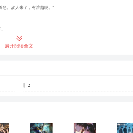
着急。敌人来了，有淮越呢。”
寒。
展开阅读全文
不能离开。
免太可怜了。”
2
是父亲已经答应了——”