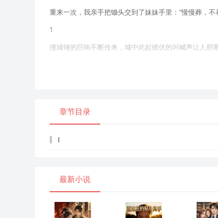
重来一次，我亲手把锄头交到了妹妹手里：“慢慢葬，不
1
撞城锤的巨响不断传来，城中此起彼伏的叫喊声让人胆
我意识到自己再次回到兵败城破的那天。
陆府的下人被吓得抖如筛糠，在院中跪了一地，可他们
因为陆瑶琳坚持要葬花：
章节目录
“如今兵荒马乱，如果我再不对这些花多些疼惜，它们未
“父亲，淮越哥哥，你们一定会体谅我的吧。”
1
父亲和江淮越毫不犹豫地点头。
陆瑶琳看向我，轻咬下唇：“姐姐，我知道你不愿意，可
最新小说
我笑着打断她，主动把锄头递过去：
“慢慢葬，不着急。敌人来了，有淮越呢。”