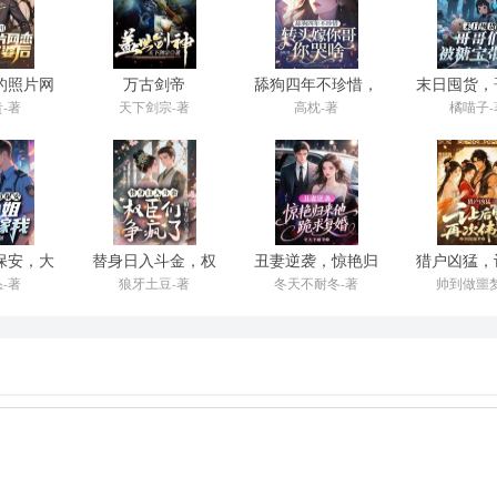
，哪里能葬花。”
的照片网
万古剑帝
舔狗四年不珍惜，
末日囤货，
花该用什么。”
富婆后
转头嫁你哥你哭
被糖宝
-著
天下剑宗-著
高枕-著
橘喵子-
啥？
至于辱没这些花。”
道：
精致贵气的，才配得上我们小姐。”
保安，大
替身日入斗金，权
丑妻逆袭，惊艳归
猎户凶猛，
要嫁我
臣们争疯了
来他跪求复婚
再次伟
-著
狼牙土豆-著
冬天不耐冬-著
帅到做噩梦
点把花瓣拨弄到土坑里。