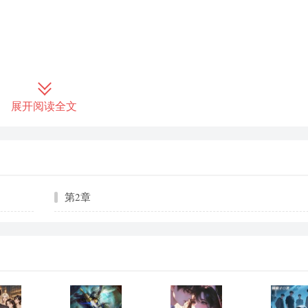
展开阅读全文
婚夫。
替他杀穿了十万魔军。
第2章
。
。