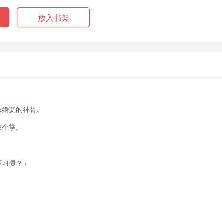
放入书架
未婚妻的神骨。
鼓个掌。
还习惯？」