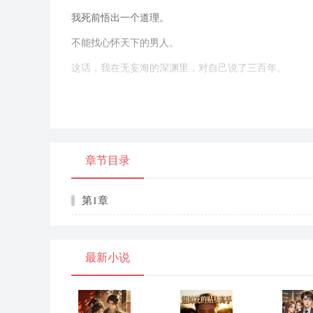
我死前悟出一个道理。
不能找心怀天下的男人。
这话，我在无妄海的深渊里，对自己说了三百年。
从我被贺明渊亲手剔去神骨那天开始。
贺明渊是天界最年轻的天君，也是我曾经爱了千年的未
当年天魔大战，他还是个不受宠的皇子。
章节目录
是我，九重天上唯一的女战神姜若，提着一杆破军枪，
替他挡了致命的毒瘴。
第1章
替他一步步，踩着血肉骨骸，铺平了通往凌霄宝殿的路
我以为我们会顺理成章地成婚。
最新小说
结果他登基那天，带回了一只娇弱的九尾白狐——苏菀
苏菀先天不足，缺了一脉灵根。