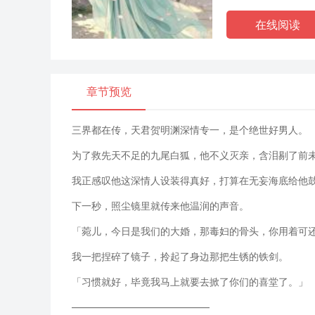
在线阅读
章节预览
三界都在传，天君贺明渊深情专一，是个绝世好男人。
为了救先天不足的九尾白狐，他不义灭亲，含泪剔了前
我正感叹他这深情人设装得真好，打算在无妄海底给他
下一秒，照尘镜里就传来他温润的声音。
「菀儿，今日是我们的大婚，那毒妇的骨头，你用着可
我一把捏碎了镜子，拎起了身边那把生锈的铁剑。
「习惯就好，毕竟我马上就要去掀了你们的喜堂了。」
——————————————