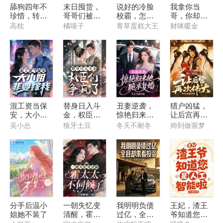
舔狗四年不
末日囤货，
说好的冷脸
我拿你当
珍惜，转头
哥哥们被糖
校霸，怎么
哥，你却勾
嫁你哥你哭
宝带飞
一直在脸红
引我，这对
高枕
橘喵子
青草蛋糕大王
财咪暖金
啥？
吗
混工资当保
替身日入斗
丑妻逆袭，
猎户凶猛，
安，大小姐
金，权臣们
惊艳归来他
让后宫再次
非要嫁我
争疯了
跪求复婚
伟大
吴小怂
狼牙土豆
冬天不耐冬
帅到做噩梦
分手后温小
一朝失忆变
我明明负债
王妃，渣王
姐她不装了
清醒，霍太
过亿，全县
爷知道您是