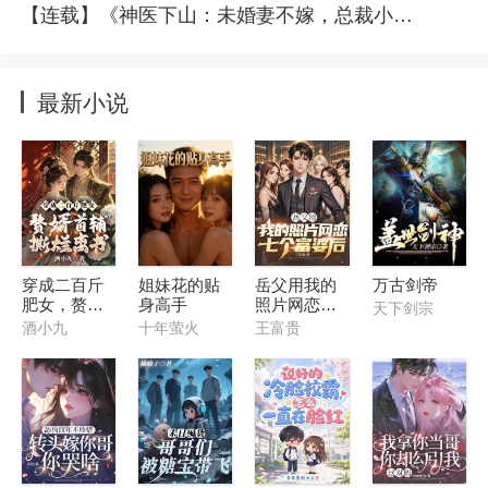
【连载】《神医下山：未婚妻不嫁，总裁小姑倒贴了》章节更新 江辰明卿雪最新章节8阅读
最新小说
穿成二百斤
姐妹花的贴
岳父用我的
万古剑帝
肥女，赘婿
身高手
照片网恋七
天下剑宗
首辅撕烂离
个富婆后
酒小九
十年萤火
王富贵
书