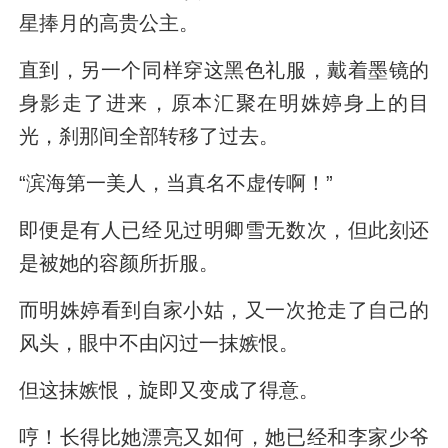
星捧月的高贵公主。
直到，另一个同样穿这黑色礼服，戴着墨镜的
身影走了进来，原本汇聚在明姝婷身上的目
光，刹那间全部转移了过去。
“滨海第一美人，当真名不虚传啊！”
即便是有人已经见过明卿雪无数次，但此刻还
是被她的容颜所折服。
而明姝婷看到自家小姑，又一次抢走了自己的
风头，眼中不由闪过一抹嫉恨。
但这抹嫉恨，旋即又变成了得意。
哼！长得比她漂亮又如何，她已经和李家少爷