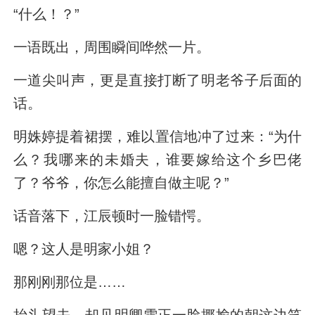
“什么！？”
一语既出，周围瞬间哗然一片。
一道尖叫声，更是直接打断了明老爷子后面的
话。
明姝婷提着裙摆，难以置信地冲了过来：“为什
么？我哪来的未婚夫，谁要嫁给这个乡巴佬
了？爷爷，你怎么能擅自做主呢？”
话音落下，江辰顿时一脸错愕。
嗯？这人是明家小姐？
那刚刚那位是……