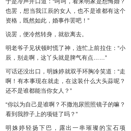
于是冷声开口道：“呵呵，看来明家是想悔婚？
也罢，想当我江辰的女人，也不是谁都有这个
资格，既然如此，婚事作罢吧！”
说罢，便冷然转身，就欲离去。
明老爷子见状顿时慌了神，连忙上前拉住：“小
辰，别走啊，这丫头就是脾气有点……”
可话还没出口，明姝婷就双手环胸冷笑道：“走
啊！有本事现在就走，在这装什么大头蒜呢？
还不是谁都能当你女人？”
“你以为自己是谁啊？不撒泡尿照照镜子的嘛？
看到我脖子上的项链了吗？”
明姝婷轻扬下巴，露出一串璀璨的宝石项