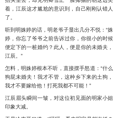
抬头望去，却见明卿雪正一脸揶揄的朝这边笑
着，江辰这才尴尬的意识到，自己刚刚认错人
了。
听到明姝婷的话，明老爷子显出几分不悦：“姝
婷，你忘了爷爷之前告诉过你，你很小的时候
便定下的一桩婚约？此人，便是你的未婚夫，
江辰。”
怎料，明姝婷根本不听，直接摆手怒道：“什么
狗屁未婚夫！我才不管，这种乡下来的土狗，
我才不要嫁给他！打死我都不可能！”
江辰眉头瞬间一皱，对这位初见面的明家小姐
印象大减。