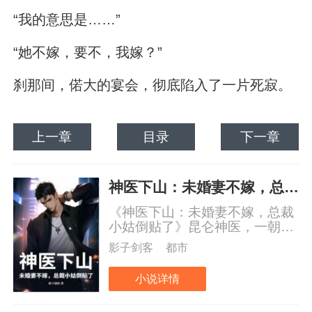
“我的意思是……”
“她不嫁，要不，我嫁？”
刹那间，偌大的宴会，彻底陷入了一片死寂。
上一章
目录
下一章
神医下山：未婚妻不嫁，总裁小姑倒贴了
《神医下山：未婚妻不嫁，总裁
小姑倒贴了》昆仑神医，一朝下
山。有人说，他是济世堂堂主，
影子剑客
都市
名下神医，数不胜数。亦有人
说，他是万宝阁阁主，所拥财
小说详情
产，富可敌国。还有人说，他是
杀神殿殿主，全球杀手，尽归号