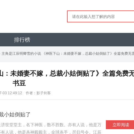
排行榜
> 主角是江辰明卿雪的小说 《神医下山：未婚妻不嫁，总裁小姑倒贴了》全篇免费无
山：未婚妻不嫁，总裁小姑倒贴了》全篇免费
书豆
07-03 12:49:12 作者：影子剑客
裁小姑倒贴了
是济世堂堂主，名下神医，数不胜数。亦有人说，他是万
立即阅读
还有人说，他是杀神殿殿主，全球杀手，尽归号令。江辰