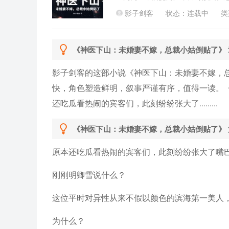
到底是谁？明家千金表示：“她不嫁
影子剑客
状态：连载中
类
偷了人家的心，又不负责。”女武神
他血债血偿！”
《神医下山：未婚妻不嫁，总裁小姑倒贴了》 
影子剑客的这部小说《神医下山：未婚妻不嫁，
快，角色塑造鲜明，叙事严谨有序，值得一读。
还吃瓜看热闹的宾客们，此刻纷纷张大了.........
《神医下山：未婚妻不嫁，总裁小姑倒贴了》 
原本还吃瓜看热闹的宾客们，此刻纷纷张大了嘴
刚刚明卿雪说什么？
这位平时对异性从来不假以颜色的滨海第一美人
为什么？