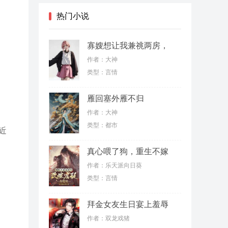
热门小说
寡嫂想让我兼祧两房，
殊不知我是女儿身
作者：大神
类型：言情
雁回塞外雁不归
作者：大神
类型：都市
近
真心喂了狗，重生不嫁
薄情郎
作者：乐天派向日葵
类型：言情
拜金女友生日宴上羞辱
我，结果我反手继承了
作者：双龙戏猪
亿万家产