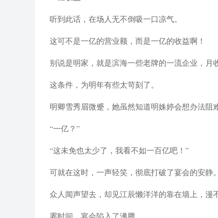
听到此话，在场人无不倒吸一口凉气。
这可不是一亿的营业额，而是一亿的收益啊！
别说是明家，就是滨海一些老牌的一流企业，月
这条件，为明年有些太苛刻了。
明卿雪秀眉微蹙，她虽然知道明姝婷会想办法阻
“一亿？”
“这未免也太少了，我看不如一百亿吧！”
可就在这时，一声轻笑，彻底打破了宴会的安静
众人闻声望去，却见江辰懒洋洋的靠在墙上，漫
霎时间，宴会陷入了沸腾。