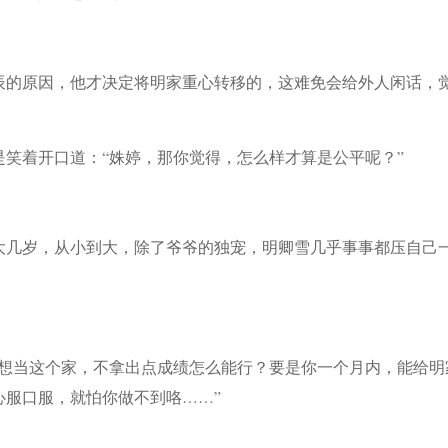
辰的原因，他才决定将明家重心转移的，这难免会给外人闲话，
笑着开口道：“姝婷，那你觉得，怎么样才算是公平呢？”
大几岁，从小到大，除了爷爷的独宠，明卿雪几乎事事都压自己
然想当这个家，不拿出点成绩怎么能行？要是你一个月内，能给明
心服口服，就怕你做不到咯……”