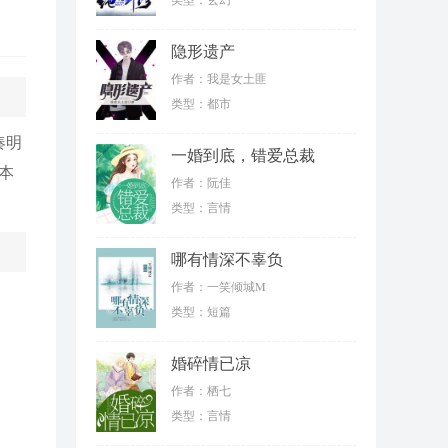
隐形遗产
作者：我是女土匪
类型：都市
凑明
一婚到底，错爱总裁
本
作者：阮佳
类型：言情
哪有情深不辜负
作者：一笑倾城M
类型：短篇
婚碎情已凉
作者：栖七
类型：言情