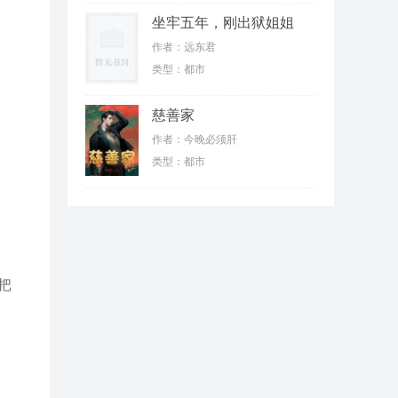
坐牢五年，刚出狱姐姐
们就抛弃我
作者：远东君
类型：都市
慈善家
作者：今晚必须肝
类型：都市
把