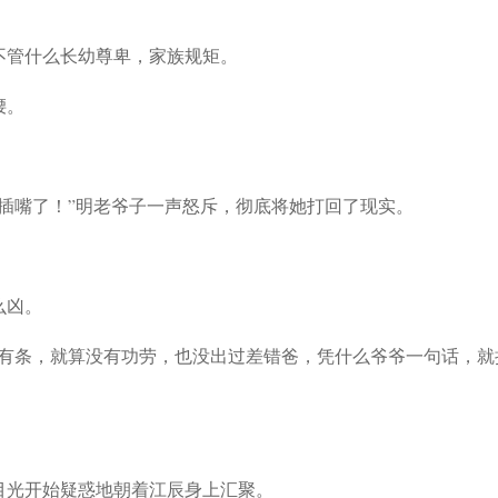
不管什么长幼尊卑，家族规矩。
腰。
插嘴了！”明老爷子一声怒斥，彻底将她打回了现实。
么凶。
井有条，就算没有功劳，也没出过差错爸，凭什么爷爷一句话，就
目光开始疑惑地朝着江辰身上汇聚。