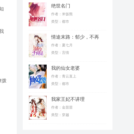
绝世名门
知
作者：米饭熊
类型：都市
我
情途末路：郁少，不再
见
作者：夏七月
类型：言情
我的仙女老婆
作者：青云直上
撩拨
类型：都市
我家王妃不讲理
作者：金苗苗
类型：穿越