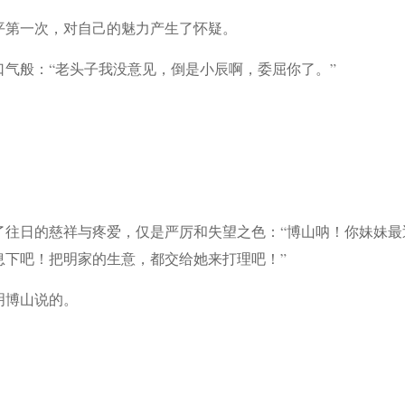
平第一次，对自己的魅力产生了怀疑。
气般：“老头子我没意见，倒是小辰啊，委屈你了。”
了往日的慈祥与疼爱，仅是严厉和失望之色：“博山呐！你妹妹最
息下吧！把明家的生意，都交给她来打理吧！”
明博山说的。