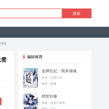
搜索
需书豆
编辑推荐
无需
金牌狂妃：我本倾城
作者：九霄六月
类型：穿越
绝世剑修
作者：拈花小和尚
类型：玄幻