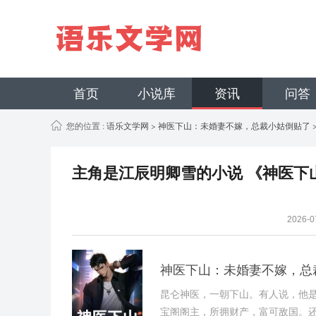
首页
小说库
资讯
问答
您的位置 :
语乐文学网
>
神医下山：未婚妻不嫁，总裁小姑倒贴了
主角是江辰明卿雪的小说 《神医下
2026-
神医下山：未婚妻不嫁，总
昆仑神医，一朝下山。有人说，他
宝阁阁主，所拥财产，富可敌国。