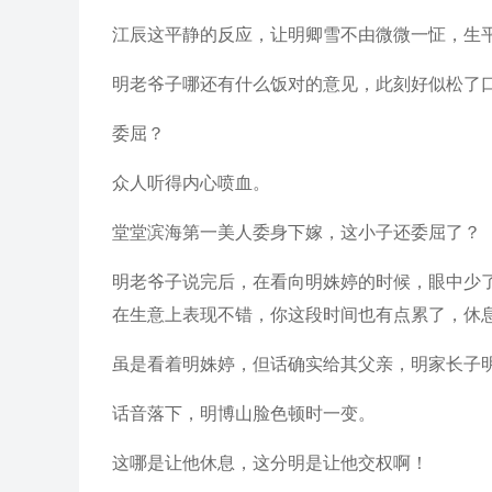
江辰这平静的反应，让明卿雪不由微微一怔，生
明老爷子哪还有什么饭对的意见，此刻好似松了口
委屈？
众人听得内心喷血。
堂堂滨海第一美人委身下嫁，这小子还委屈了？
明老爷子说完后，在看向明姝婷的时候，眼中少
在生意上表现不错，你这段时间也有点累了，休
虽是看着明姝婷，但话确实给其父亲，明家长子
话音落下，明博山脸色顿时一变。
这哪是让他休息，这分明是让他交权啊！