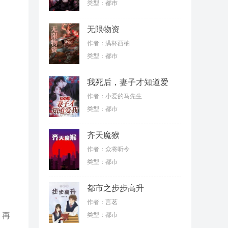
类型：都市
无限物资
作者：满杯西柚
类型：都市
我死后，妻子才知道爱
我
作者：小爱的马先生
类型：都市
齐天魔猴
作者：众将听令
类型：都市
都市之步步高升
作者：言茗
，再
类型：都市