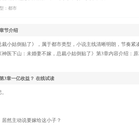
，我这个小姑嫁！”豪门总裁笑颜如花：“那个臭流氓，
型：都市
则霸气护夫：“不论当年是谁害了江家满门，本将军都要
章节介绍
总裁小姑倒贴了》，属于都市类型，小说主线清晰明朗，节奏紧
《神医下山：未婚妻不嫁，总裁小姑倒贴了》第3章内容介绍：原
第3章一亿收益？ 在线试读
巴。
，居然主动说要嫁给这小子？