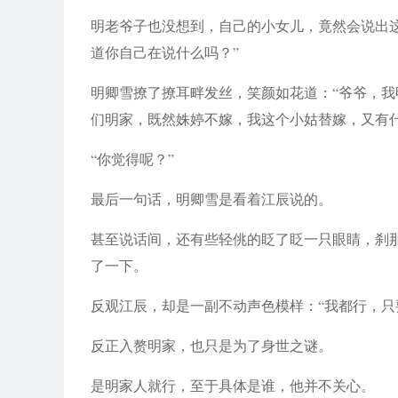
明老爷子也没想到，自己的小女儿，竟然会说出
道你自己在说什么吗？”
明卿雪撩了撩耳畔发丝，笑颜如花道：“爷爷，
们明家，既然姝婷不嫁，我这个小姑替嫁，又有什
“你觉得呢？”
最后一句话，明卿雪是看着江辰说的。
甚至说话间，还有些轻佻的眨了眨一只眼睛，刹
了一下。
反观江辰，却是一副不动声色模样：“我都行，只
反正入赘明家，也只是为了身世之谜。
是明家人就行，至于具体是谁，他并不关心。